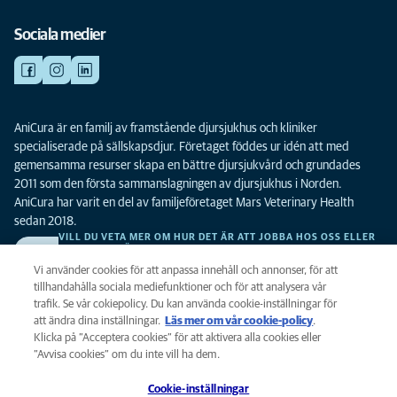
Sociala medier
AniCura är en familj av framstående djursjukhus och kliniker
specialiserade på sällskapsdjur. Företaget föddes ur idén att med
gemensamma resurser skapa en bättre djursjukvård och grundades
2011 som den första sammanslagningen av djursjukhus i Norden.
AniCura har varit en del av familjeföretaget Mars Veterinary Health
sedan 2018.
VILL DU VETA MER OM HUR DET ÄR ATT JOBBA HOS OSS ELLER
SE LEDIGA TJÄNSTER?
Vi söker alltid efter fler duktiga kollegor. Klicka här för att komma till vår
Vi använder cookies för att anpassa innehåll och annonser, för att
karriärsida.
tillhandahålla sociala mediefunktioner och för att analysera vår
trafik. Se vår cokiepolicy. Du kan använda cookie-inställningar för
att ändra dina inställningar.
Läs mer om vår cookie-policy
(opens in a
.
Integritet
Klicka på ”Acceptera cookies” för att aktivera alla cookies eller
new tab)
Legalt
”Avvisa cookies” om du inte vill ha dem.
Cookiepolicy
Cookie-inställningar
Tillgänglighet