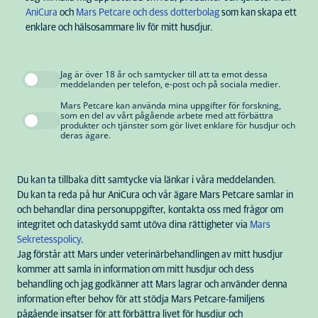
AniCura
och
Mars Petcare och dess dotterbolag
som kan skapa ett
enklare och hälsosammare liv för mitt husdjur.
Södertälje
Jag är över 18 år och samtycker till att ta emot dessa
Välj
meddelanden per telefon, e-post och på sociala medier.
Animalen Södertälje
Mars Petcare kan använda mina uppgifter för forskning,
som en del av vårt pågående arbete med att förbättra
produkter och tjänster som gör livet enklare för husdjur och
Arboga
deras ägare.
Välj
Arboga Djurklinik
Du kan ta tillbaka ditt samtycke via länkar i våra meddelanden.
Västerås
Du kan ta reda på hur AniCura och vår ägare Mars Petcare samlar in
Välj
och behandlar dina personuppgifter, kontakta oss med frågor om
Aros Veterinärcentrum
integritet och dataskydd samt utöva dina rättigheter via
Mars
Sekretesspolicy
.
Jag förstår att Mars under veterinärbehandlingen av mitt husdjur
Nättraby
Välj
kommer att samla in information om mitt husdjur och dess
Blekinge Smådjursklinik
behandling och jag godkänner att Mars lagrar och använder denna
information efter behov för att stödja Mars Petcare-familjens
pågående insatser för att förbättra livet för husdjur och