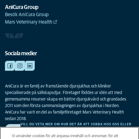
Välj
Gärdets Djurklinik
AniCura Group
Besök AniCura Group
Mars Veterinary Health
Högsby
Välj
Högsby Djurklinik
Linköping
Sociala medier
Välj
Jägarvallens Djursjukhus
Kalmar
Välj
AniCura är en familj av framstående djursjukhus och kliniker
Kalmarsunds Djursjukhus
specialiserade på sällskapsdjur. Företaget föddes ur idén att med
gemensamma resurser skapa en bättre djursjukvård och grundades
Kumla
2011 som den första sammanslagningen av djursjukhus i Norden.
Välj
AniCura har varit en del av familjeföretaget Mars Veterinary Health
Kumla Djursjukhus
sedan 2018.
VILL DU VETA MER OM HUR DET ÄR ATT JOBBA HOS OSS ELLER
SE LEDIGA TJÄNSTER?
Landskrona
Vi söker alltid efter fler duktiga kollegor. Klicka här för att komma till vår
Vi använder cookies för att anpassa innehåll och annonser, för att
Välj
karriärsida.