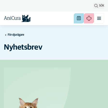
SÖK
För djurägare
Nyhetsbrev