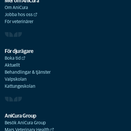
Mer om AniCura
Om AniCura
Jobba hos oss
För veterinärer
För djurägare
Boka tid
Aktuellt
Behandlingar & tjänster
Valpskolan
Kattungeskolan
AniCura Group
Besök AniCura Group
Mars Veterinary Health