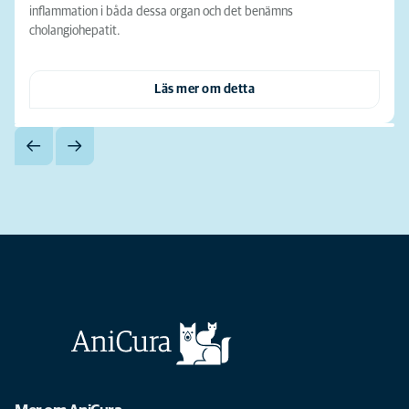
inflammation i båda dessa organ och det benämns
cholangiohepatit.
Läs mer om detta