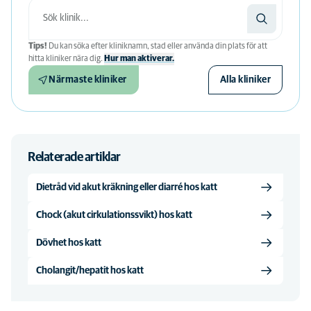
Tips!
Du kan söka efter kliniknamn, stad eller använda din plats för att
hitta kliniker nära dig.
Hur man aktiverar.
Närmaste kliniker
Alla kliniker
Relaterade artiklar
Dietråd vid akut kräkning eller diarré hos katt
Chock (akut cirkulationssvikt) hos katt
Dövhet hos katt
Cholangit/hepatit hos katt