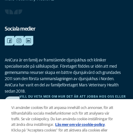
Sociala medier
AniCura är en familj av framstående djursjukhus och kliniker
specialiserade på sällskapsdjur. Företaget föddes ur idén att med
gemensamma resurser skapa en bättre djursjukvård och grundades
2011 som den första sammanslagningen av djursjukhus i Norden.
AniCura har varit en del av familjeföretaget Mars Veterinary Health
sedan 2018.
VILL DU VETA MER OM HUR DET ÄR ATT JOBBA HOS OSS ELLER
SE LEDIGA TJÄNSTER?
Vi söker alltid efter fler duktiga kollegor. Klicka här för att komma till vår
Vi använder cookies för att anpassa innehåll och annonser, för att
karriärsida.
tillhandahålla sociala mediefunktioner och för att analysera vår
trafik. Se vår cokiepolicy. Du kan använda cookie-inställningar för
att ändra dina inställningar.
Läs mer om vår cookie-policy
(opens in a
.
Integritet
Klicka på ”Acceptera cookies” för att aktivera alla cookies eller
new tab)