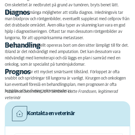
Om skelettet är nedbrutet på grund av tumören, bryts benet lätt.
Diagnos
Idag finns det många möjligheter att ställa diagnos. Inledningsvis tar
man blodprov och röntgenbilder, eventuellt supplerat med cellprov från
det drabbade området. Även olika typer av skanning kan vara en god
hjälp i diagnostiseringen. Oftast tar man dessutom röntgenbilder av
lungorna, för att uppmärksamma metastaser.
Behandling
Tumören kan eventuellt opereras bort om den sitter lämpligt till för det.
Ibland är det nödvändigt med amputation. Det kan dessutom vara
nödvändigt med kemoterapi och då läggs en plan i samråd med en
onkolog, som är specialist på tumörsjukdomar.
Prognos
Skelettcancer är ett mycket smärtsamt tillstånd. Förloppet är ofta
snabbt och spridningar till lungorna är vanligt. Kirurgen och onkologen
kan eventuell föreslå en behandlingsplan, men prognosen är ofta
hopplös och avlivning rekommenderas.
Publicerad december 2017. Skribent: Lotte Frandssen, legitimerad
veterinär
Kontakta en veterinär