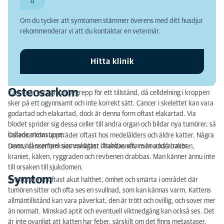
Symtom
Om du tycker att symtomen stämmer överens med ditt husdjur
Diagnos
rekommenderar vi att du kontaktar en veterinär.
Behandling
Hitta klinik
Prognos
Osteosarkom
Cancer är ett samlat begrepp för ett tillstånd, då celldelning i kroppen
sker på ett ogynnsamt och inte korrekt sätt. Cancer i skelettet kan vara
godartad och elakartad, dock är denna form oftast elakartad. Via
blodet sprider sig dessa celler till andra organ och bildar nya tumörer, så
kallade metastaser.
Osteosarkom uppträder oftast hos medelålders och äldre katter. Några
raser, till exempel siameskatter drabbas oftare än andra raser.
Denna cancerform ses vanligast i frambenen, men också bakben,
kraniet, käken, ryggraden och revbenen drabbas. Man känner ännu inte
till orsaken till sjukdomen.
Symtom
Symtomen är oftast akut halthet, ömhet och smärta i området där
tumören sitter och ofta ses en svullnad, som kan kännas varm. Kattens
allmäntillstånd kan vara påverkat, den är trött och ovillig, och sover mer
än normalt. Minskad aptit och eventuell viktnedgång kan också ses. Det
är inte ovanligt att katten har feber, särskilt om det finns metastaser.