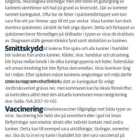
lungorna, neurologiska störningar men inte minst en gulfärgning av
kaninens slemhinnor och hud på grund av leversvikt. Där av kommer
namnet kaningulsot. Ofta har de feber i sjukdomsförloppet som kan
vara från ett par timmar upp till ett par veckor. Vissa kaniner kan dock
överleva sjukdomen, särskilt de helt unga djuren. Detta och förloppet av
sjukdomen beror förmodligen på skillnader i typen av virus de drabbats
av. Diagnosen ställs genom kliniska fynd samt obduktion av kaninen.
Smittskydd
Friska kaniner bör alltid isoleras från sjuka och alla kaniner i hushållet
bör isoleras från andra kaniner. Kläder, skor, handskar och utrustning
bör bytas mellan besök i de olika kaningrupperna och foder, foderskålar
och annan inredning bör inte flyttas dem emellan. Virus överlever lång
tid i miljön. Efter sjukdom måste kaninens omgivningar och miljö därför
saneras noggrant och effektivt.
Döda kaniner som misstänks ha dött av kaningulsot får enligt
Jordbruksverket grävas ner, men kommunen kan ha lokala föreskrifter,
så kontrollera alltid med den aktuella kommunen innan nedgrävning
sker (källa: SVA 2017-10-05).
Vaccinering
Numera finns det kombinationsvacciner tillgängliga mot båda typer av
virus. Vaccinering bör helst ske på senvintern eller i god tid innan
förflyttningar som innebär direkt eller indirekt kontakt med andra
kaniner. Detta kan till exempel vara utställningar, tävlingar, semester
osv. Ska du ta in en ny kanin i hushållet bör den vara vaccinerad på