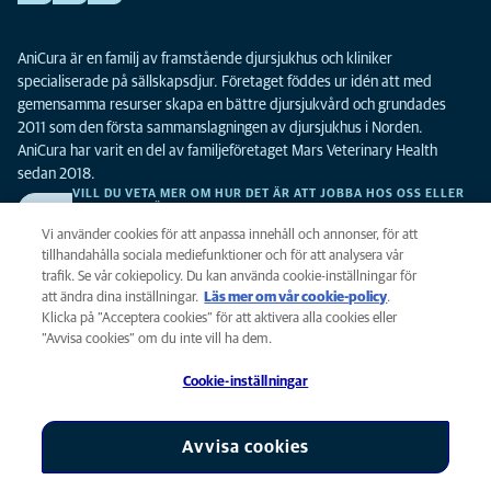
AniCura är en familj av framstående djursjukhus och kliniker
specialiserade på sällskapsdjur. Företaget föddes ur idén att med
gemensamma resurser skapa en bättre djursjukvård och grundades
2011 som den första sammanslagningen av djursjukhus i Norden.
AniCura har varit en del av familjeföretaget Mars Veterinary Health
sedan 2018.
VILL DU VETA MER OM HUR DET ÄR ATT JOBBA HOS OSS ELLER
SE LEDIGA TJÄNSTER?
Vi söker alltid efter fler duktiga kollegor. Klicka här för att komma till vår
Vi använder cookies för att anpassa innehåll och annonser, för att
karriärsida.
tillhandahålla sociala mediefunktioner och för att analysera vår
trafik. Se vår cokiepolicy. Du kan använda cookie-inställningar för
att ändra dina inställningar.
Läs mer om vår cookie-policy
(opens in a
.
Integritet
Klicka på ”Acceptera cookies” för att aktivera alla cookies eller
new tab)
Legalt
”Avvisa cookies” om du inte vill ha dem.
Cookiepolicy
Cookie-inställningar
Tillgänglighet
Global Human Rights
AniCura är ett dotterbolag till Mars, Inc © 2026
Avvisa cookies