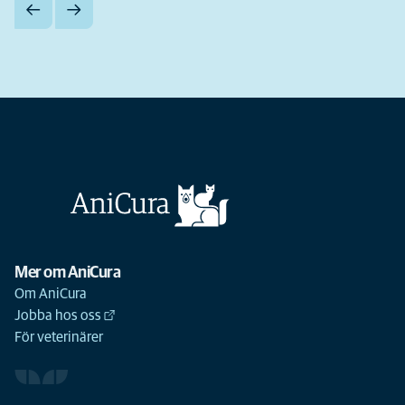
Mer om AniCura
Om AniCura
Jobba hos oss
För veterinärer