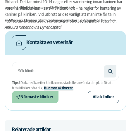
förhand. Det tar minst 10-14 dagar efter vaccinering innan kaninen har
uppnått skydd. Vaccinera därför i god tid.
Veterinärkliniken kan – särskilt vid utbrott – ha regler för hantering av
kaniner på kliniken. Vid utbrott är det vanligt att man inte får ta in
kaninen på kliniken utan vaccineringen sker i djurägarens bil.
Publicerat: oktober 2017. Författare: Mette Louise Halck, veterinär,
AniCura Københavns Dyrehospital
Kontakta en veterinär
Tips!
Du kan söka efter kliniknamn, stad eller använda din plats för att
hitta kliniker nära dig.
Hur man aktiverar.
Närmaste kliniker
Alla kliniker
Relaterade artiklar