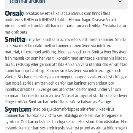
I den här artikeln
Orsak
Kaningulsot orsakas av ett så kallat Calicivirus som finns i flera
Orsak
undervirus RHDV och RHDV2 (Rabbit Hemorrhagic Disease Virus).
Viruset smittar framför allt kaniner, både tama och vilda. Enstaka harar
Smitta
har drabbats.
Smitta
Sjukdomen är mycket smittsam och överförs lätt mellan kaniner. Smitta
Symtom
sker via direktkontakt mellan kaninerna men även via infekterat
material, till exempel avföring, blod, saliv och urin. Smitta överförs även
Smittskydd
från människor som har varit i kontakt med smittade kaniner via kläder,
burar, redskap eller genom att låta en kanin vara utanför där en smittad
Vaccinering
kanin har uppehållit sig. Kaniner smittas även via infekterat gräs och
växter. Stickande småkryp som myggor, loppor, kvalster och stickflugor
kan också sprida smittan och därför kan kaniner som endast bor
inomhus drabbas. I Sverige ses utbrotten därför mest under vår och
sommar, då insekterna är aktiva. Viruset är mycket starkt och överlever
länge i miljön. Smittan har bekräftats i södra halvan av Sverige.
Symtom
Det är någon skillnad på sjukdomsförloppet allt efter vilket virus
kaninen har drabbats av. Ofta ses plötsliga dödsfall utan föregående
symtom. Det kan också ses blodiga sekret eller skum från näshålan. Hos
levande kaniner kan ses andningsbesvär på grund av akuta blödningar i