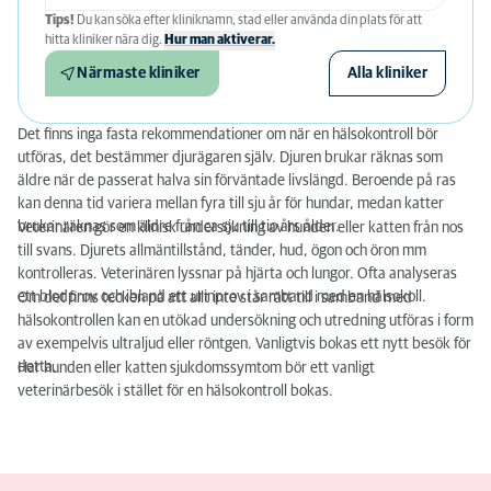
Tips!
Du kan söka efter kliniknamn, stad eller använda din plats för att
hitta kliniker nära dig.
Hur man aktiverar.
Närmaste kliniker
Alla kliniker
Det finns inga fasta rekommendationer om när en hälsokontroll bör
utföras, det bestämmer djurägaren själv. Djuren brukar räknas som
äldre när de passerat halva sin förväntade livslängd. Beroende på ras
kan denna tid variera mellan fyra till sju år för hundar, medan katter
brukar räknas som äldre från ca sju till tio års ålder.
Veterinären gör en klinisk undersökning av hunden eller katten från nos
till svans. Djurets allmäntillstånd, tänder, hud, ögon och öron mm
kontrolleras. Veterinären lyssnar på hjärta och lungor. Ofta analyseras
ett blodprov och ibland ett urinprov i samband med en hälsokoll.
Om det finns tecken på att allt inte står rätt till i samband med
hälsokontrollen kan en utökad undersökning och utredning utföras i form
av exempelvis ultraljud eller röntgen. Vanligtvis bokas ett nytt besök för
detta.
Har hunden eller katten sjukdomssymtom bör ett vanligt
veterinärbesök i stället för en hälsokontroll bokas.