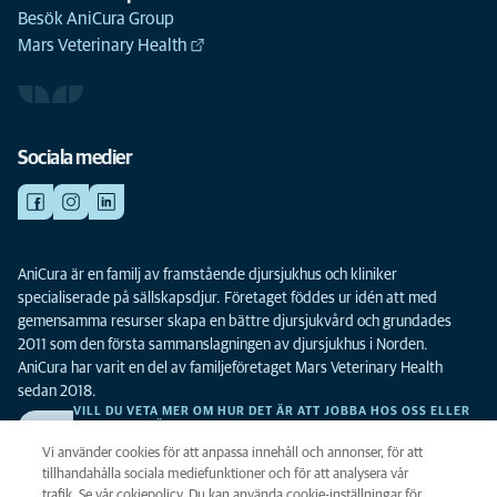
Besök AniCura Group
Mars Veterinary Health
Sociala medier
AniCura är en familj av framstående djursjukhus och kliniker
specialiserade på sällskapsdjur. Företaget föddes ur idén att med
gemensamma resurser skapa en bättre djursjukvård och grundades
2011 som den första sammanslagningen av djursjukhus i Norden.
AniCura har varit en del av familjeföretaget Mars Veterinary Health
sedan 2018.
VILL DU VETA MER OM HUR DET ÄR ATT JOBBA HOS OSS ELLER
SE LEDIGA TJÄNSTER?
Vi söker alltid efter fler duktiga kollegor. Klicka här för att komma till vår
Vi använder cookies för att anpassa innehåll och annonser, för att
karriärsida.
tillhandahålla sociala mediefunktioner och för att analysera vår
trafik. Se vår cokiepolicy. Du kan använda cookie-inställningar för