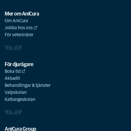
Mer om AniCura
Om AniCura
Jobba hos oss
För veterinärer
För djurägare
Boka tid
Aktuellt
Behandlingar & tjänster
Valpskolan
Kattungeskolan
AniCura Group