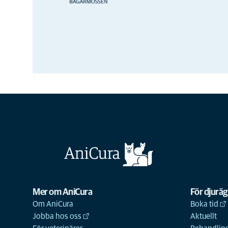
Mer om AniCura
För djurä
Om AniCura
Boka tid
Jobba hos oss
Aktuellt