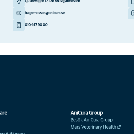
Ljusnevägen 17, 128 48 Bagarmossen
bagarmossen@anicura.se
010-147 90 00
gare
AniCura Group
Besök AniCura Group
Mars Veterinary Health