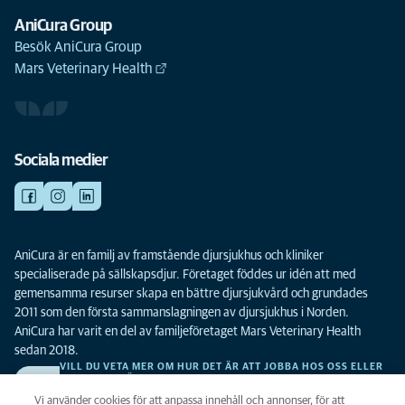
AniCura Group
Besök AniCura Group
Mars Veterinary Health
Sociala medier
AniCura är en familj av framstående djursjukhus och kliniker
specialiserade på sällskapsdjur. Företaget föddes ur idén att med
gemensamma resurser skapa en bättre djursjukvård och grundades
2011 som den första sammanslagningen av djursjukhus i Norden.
AniCura har varit en del av familjeföretaget Mars Veterinary Health
sedan 2018.
VILL DU VETA MER OM HUR DET ÄR ATT JOBBA HOS OSS ELLER
SE LEDIGA TJÄNSTER?
Vi söker alltid efter fler duktiga kollegor. Klicka här för att komma till vår
Vi använder cookies för att anpassa innehåll och annonser, för att