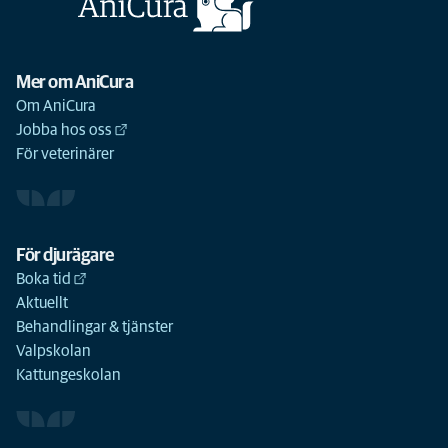
Mer om AniCura
Om AniCura
Jobba hos oss
För veterinärer
För djurägare
Boka tid
Aktuellt
Behandlingar & tjänster
Valpskolan
Kattungeskolan