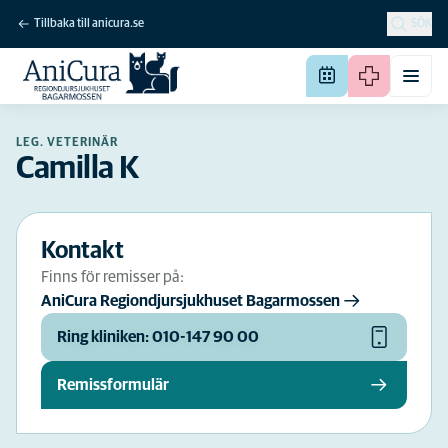
Tillbaka till anicura.se
SÖK
LEG. VETERINÄR
Camilla K
Kontakt
Finns för remisser på:
AniCura Regiondjursjukhuset Bagarmossen
Ring kliniken: 010-147 90 00
Remissformulär