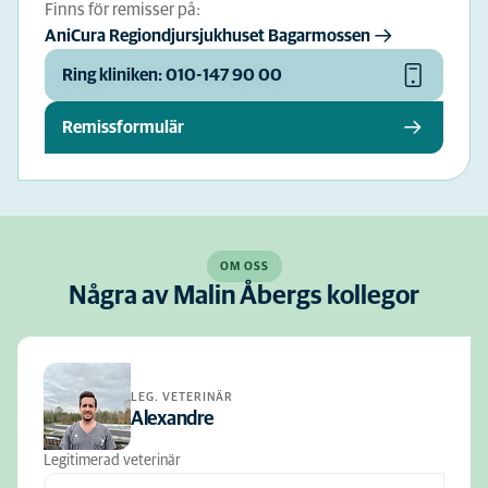
Finns för remisser på:
AniCura Regiondjursjukhuset Bagarmossen
Ring kliniken: 010-147 90 00
Remissformulär
OM OSS
Några av Malin Åbergs kollegor
LEG. VETERINÄR
Alexandre
Legitimerad veterinär