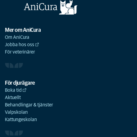
Mer om AniCura
Om AniCura
Jobba hos oss
För veterinärer
För djurägare
Boka tid
Aktuellt
Behandlingar & tjänster
Valpskolan
Kattungeskolan