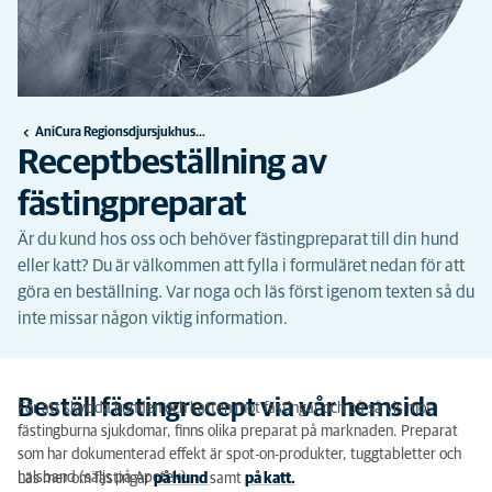
AniCura Regionsdjursjukhuset Bagarmossen
Receptbeställning av
fästingpreparat
Är du kund hos oss och behöver fästingpreparat till din hund
eller katt? Du är välkommen att fylla i formuläret nedan för att
göra en beställning. Var noga och läs först igenom texten så du
inte missar någon viktig information.
Beställ fästingrecept via vår hemsida
För att skydda hunden och katten mot fästingar och på så vis mot
fästingburna sjukdomar, finns olika preparat på marknaden. Preparat
som har dokumenterad effekt är spot-on-produkter, tuggtabletter och
halsband (säljs på Apotek).
Läs mer om fästingar
på hund
samt
på katt.