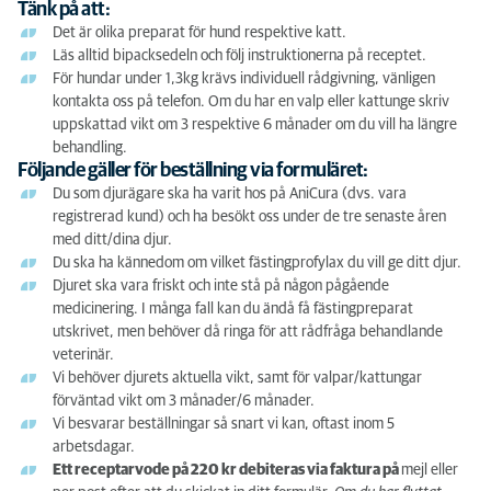
Tänk på att:
Det är olika preparat för hund respektive katt.
Läs alltid bipacksedeln och följ instruktionerna på receptet.
För hundar under 1,3kg krävs individuell rådgivning, vänligen
kontakta oss på telefon. Om du har en valp eller kattunge skriv
uppskattad vikt om 3 respektive 6 månader om du vill ha längre
behandling.
Följande gäller för beställning via formuläret:
Du som djurägare ska ha varit hos på AniCura (dvs. vara
registrerad kund) och ha besökt oss under de tre senaste åren
med ditt/dina djur.
Du ska ha kännedom om vilket fästingprofylax du vill ge ditt djur.
Djuret ska vara friskt och inte stå på någon pågående
medicinering. I många fall kan du ändå få fästingpreparat
utskrivet, men behöver då ringa för att rådfråga behandlande
veterinär.
Vi behöver djurets aktuella vikt, samt för valpar/kattungar
förväntad vikt om 3 månader/6 månader.
Vi besvarar beställningar så snart vi kan, oftast inom 5
arbetsdagar.
Ett receptarvode på 220 kr debiteras via faktura på
mejl eller