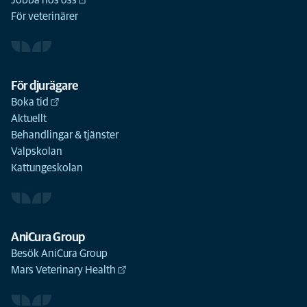
Jobba hos oss
För veterinärer
För djurägare
Boka tid
Aktuellt
Behandlingar & tjänster
Valpskolan
Kattungeskolan
AniCura Group
Besök AniCura Group
Mars Veterinary Health