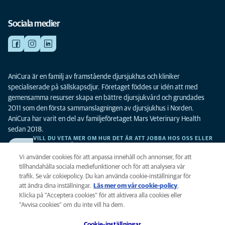
Sociala medier
AniCura är en familj av framstående djursjukhus och kliniker
specialiserade på sällskapsdjur. Företaget föddes ur idén att med
gemensamma resurser skapa en bättre djursjukvård och grundades
2011 som den första sammanslagningen av djursjukhus i Norden.
AniCura har varit en del av familjeföretaget Mars Veterinary Health
sedan 2018.
VILL DU VETA MER OM HUR DET ÄR ATT JOBBA HOS OSS ELLER
SE LEDIGA TJÄNSTER?
Vi söker alltid efter fler duktiga kollegor. Klicka här för att komma till vår
Vi använder cookies för att anpassa innehåll och annonser, för att
karriärsida.
tillhandahålla sociala mediefunktioner och för att analysera vår
trafik. Se vår cokiepolicy. Du kan använda cookie-inställningar för
att ändra dina inställningar.
Läs mer om vår cookie-policy
(opens in a
.
Integritet
Klicka på ”Acceptera cookies” för att aktivera alla cookies eller
new tab)
Legalt
”Avvisa cookies” om du inte vill ha dem.
Cookiepolicy
Cookie-inställningar