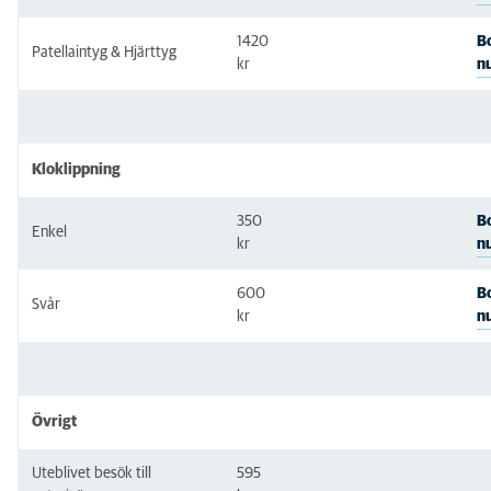
1420
B
Patellaintyg & Hjärttyg
n
kr
Kloklippning
350
B
Enkel
n
kr
600
B
Svår
n
kr
Övrigt
Uteblivet besök till
595