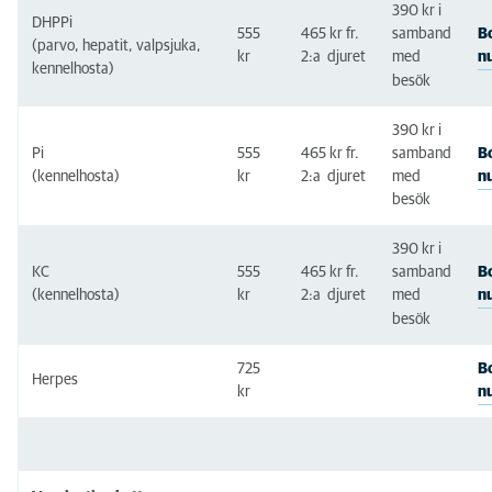
390 kr i
DHPPi
Vaccination Kanin
555
465 kr
fr.
B
samband
(parvo, hepatit, valpsjuka,
2:a
djuret
n
kr
med
kennelhosta)
Poliklinikavgift
besök
Kastrering
390 kr i
Pi
555
465 kr
fr.
samband
B
SKK röntgen inkl. sedering
2:a
djuret
med
n
(kennelhosta)
kr
besök
Progesteron blodprov
Dräktighetsundersökning
390 kr i
KC
555
465 kr
fr.
B
samband
ID-märkning och besiktning
n
(kennelhosta)
kr
2:a
djuret
med
besök
Besiktning vuxen hund eller katt
725
B
ID-märkning med chip
Herpes
kr
n
Inför resa med ditt djur
Specialistintyg