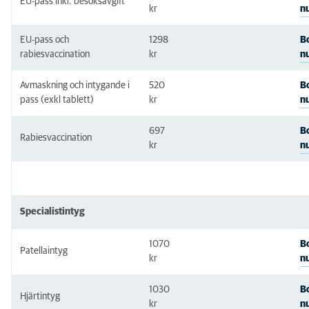
EU-pass inkl. besöksavgift
n
kr
EU-pass och
1298
B
rabiesvaccination
n
kr
Avmaskning och intygande i
520
B
pass (exkl tablett)
n
kr
697
B
Rabiesvaccination
kr
n
Specialistintyg
1070
B
Patellaintyg
n
kr
1030
B
Hjärtintyg
n
kr