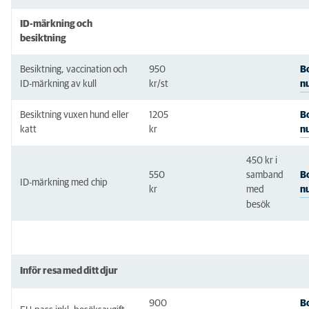
ID-märkning och
besiktning
Besiktning, vaccination och
950
B
n
ID-märkning av kull
kr/st
Besiktning vuxen hund eller
1205
B
katt
n
kr
450 kr
i
550
B
samband
ID-märkning med chip
n
kr
med
besök
Inför resa med ditt djur
900
B