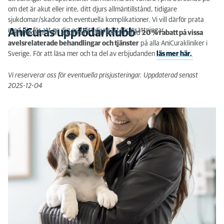
om det är akut eller inte, ditt djurs allmäntillstånd, tidigare
sjukdomar/skador och eventuella komplikationer. Vi vill därför prata
med dig för att ge dig och ditt djur rätt förutsättningar.
AniCuras uppfödarklubb
Som medlem i vår uppfödarklubb har du alltid
20 % rabatt på vissa
avelsrelaterade behandlingar och tjänster
på alla AniCurakliniker i
Sverige. För att läsa mer och ta del av erbjudanden
läs mer här.
Vi reserverar oss för eventuella prisjusteringar. Uppdaterad senast
2025-12-04