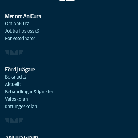
Mer om AniCura
Om AniCura
Jobba hos oss
För veterinärer
För djurägare
Boka tid
Aktuellt
Behandlingar & tjänster
Valpskolan
Kattungeskolan