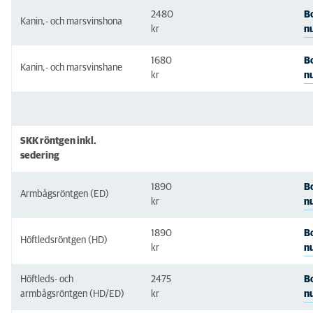
2480
B
Kanin,- och marsvinshona
n
kr
1680
B
Kanin,- och marsvinshane
n
kr
SKK röntgen inkl.
sedering
1890
B
Armbågsröntgen (ED)
n
kr
1890
B
Höftledsröntgen (HD)
n
kr
Höftleds- och
2475
B
n
armbågsröntgen (HD/ED)
kr