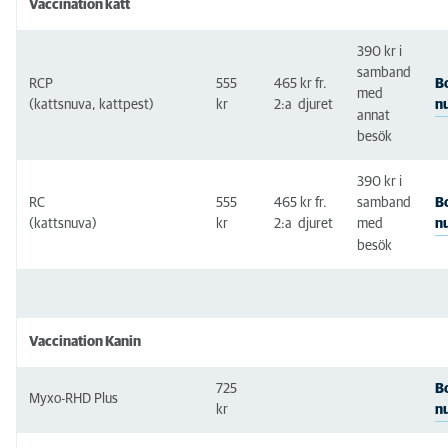
Vaccination katt
Patellaintyg & Hjärttyg
390 kr i
Kloklippning
samband
RCP
555
465 kr fr.
B
med
Enkel
n
(kattsnuva, kattpest)
kr
2:a
djuret
annat
besök
Svår
Övrigt
390 kr i
RC
555
465 kr fr.
B
samband
Uteblivet besök till veterinär
n
(kattsnuva)
kr
2:a
djuret
med
besök
Uteblivet besök till sköterska
Uteblivet besök till operation
Ett sista förväl / Avlivning
Vaccination Kanin
Hittar du inte priset du söker?
725
B
Myxo-RHD Plus
kr
n
AniCuras uppfödarklubb