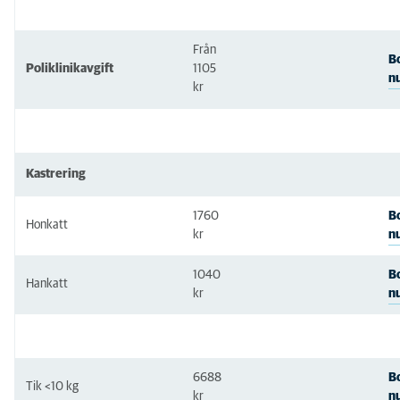
Från
B
Poliklinikavgift
1105
n
kr
Kastrering
1760
B
Honkatt
n
kr
1040
B
Hankatt
n
kr
6688
B
Tik <10 kg
n
kr