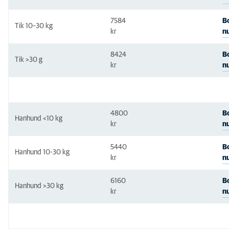
7584
B
Tik 10–30 kg
n
kr
8424
B
Tik >30 g
n
kr
4800
B
Hanhund <10 kg
n
kr
5440
B
Hanhund 10-30 kg
n
kr
6160
B
Hanhund >30 kg
n
kr