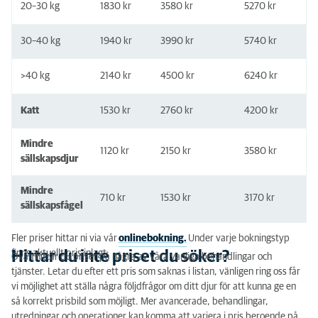
20–30 kg
1830 kr
3580 kr
5270 kr
30–40 kg
1940 kr
3990 kr
5740 kr
>40 kg
2140 kr
4500 kr
6240 kr
Katt
1530 kr
2760 kr
4200 kr
Mindre
1120 kr
2150 kr
3580 kr
sällskapsdjur
Mindre
710 kr
1530 kr
3170 kr
sällskapsfågel
Fler priser hittar ni via vår
onlinebokning.
Under varje bokningstyp
finns aktuellt pris inlagt.
Hittar du inte priset du söker?
Ovan hittar du priser på några av våra vanliga behandlingar och
tjänster. Letar du efter ett pris som saknas i listan, vänligen ring oss får
vi möjlighet att ställa några följdfrågor om ditt djur för att kunna ge en
så korrekt prisbild som möjligt. Mer avancerade, behandlingar,
utredningar och operationer kan komma att variera i pris beroende på