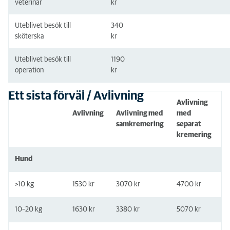
veterinär
kr
Uteblivet besök till
340
sköterska
kr
Uteblivet besök till
1190
operation
kr
Ett sista förväl / Avlivning
Avlivning
Avlivning
Avlivning med
med
samkremering
separat
kremering
Hund
>10 kg
1530 kr
3070 kr
4700 kr
10–20 kg
1630 kr
3380 kr
5070 kr