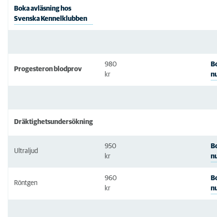
Boka avläsning hos
Svenska Kennelklubben
980
B
Progesteron blodprov
n
kr
Dräktighetsundersökning
950
B
Ultraljud
n
kr
960
B
Röntgen
n
kr