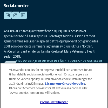
Sociala medier
AniCura är en familj av framstående djursjukhus och kliniker
specialiserade på sällskapsdjur. Företaget föddes ur idén att med
gemensamma resurser skapa en bättre djursjukvård och grundades
2011 som den första sammanslagningen av djursjukhus i Norden.
AniCura har varit en del av familjeföretaget Mars Veterinary Health
sedan 2018.
VILL DU VETA MER OM HUR DET ÄR ATT JOBBA HOS OSS ELLER
SE LEDIGA TJÄNSTER?
Vi söker alltid efter fler duktiga kollegor. Klicka här för att komma till vår
Vi använder cookies för att anpassa innehåll och annonser, för att
karriärsida.
tillhandahålla sociala mediefunktioner och för att analysera vår
trafik. Se vår cokiepolicy. Du kan använda cookie-inställningar för
att ändra dina inställningar.
Läs mer om vår cookie-policy
(opens in a
.
Integritet
Klicka på ”Acceptera cookies” för att aktivera alla cookies eller
new tab)
Legalt
”Avvisa cookies” om du inte vill ha dem.
Cookiepolicy
Cookie-inställningar
Tillgänglighet