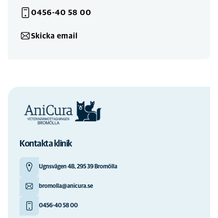
08:00
-
16:00
0456-40 58 00
1 Jan
Stängd
TELEFON
Skicka email
Stängd
KLINIK
3 Aug - 7 Aug
08:00
-
16:30
TELEFON
08:00
-
16:00
TELEFON
10 Aug - 14 Aug
Kontakta klinik
08:00
-
16:30
TELEFON
08:00
-
16:00
TELEFON
Ugnsvägen 4B, 295 39 Bromölla
bromolla@anicura.se
0456-40 58 00