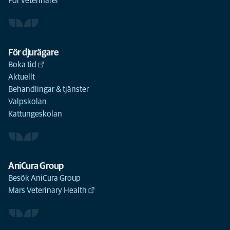
För veterinärer
För djurägare
Boka tid
Aktuellt
Behandlingar & tjänster
Valpskolan
Kattungeskolan
AniCura Group
Besök AniCura Group
Mars Veterinary Health