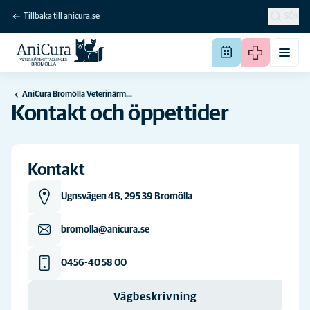
Tillbaka till anicura.se
SÖK
AniCura Bromölla Veterinärmottagning
Kontakt och öppettider
Kontakt
Ugnsvägen 4B, 295 39 Bromölla
bromolla@anicura.se
0456-40 58 00
Vägbeskrivning