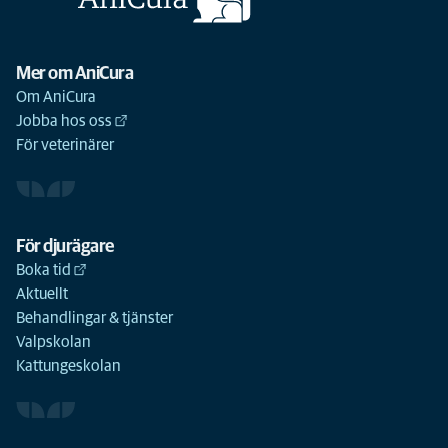
Mer om AniCura
Om AniCura
Jobba hos oss
För veterinärer
För djurägare
Boka tid
Aktuellt
Behandlingar & tjänster
Valpskolan
Kattungeskolan