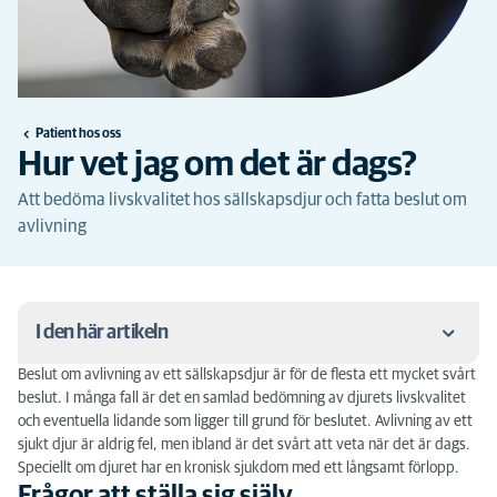
Patient hos oss
Hur vet jag om det är dags?
Att bedöma livskvalitet hos sällskapsdjur och fatta beslut om
avlivning
I den här artikeln
Beslut om avlivning av ett sällskapsdjur är för de flesta ett mycket svårt
Frågor att ställa sig själv
beslut. I många fall är det en samlad bedömning av djurets livskvalitet
och eventuella lidande som ligger till grund för beslutet. Avlivning av ett
Att tänka på hos det gamla eller allvarligt sjuka
sjukt djur är aldrig fel, men ibland är det svårt att veta när det är dags.
djuret
Speciellt om djuret har en kronisk sjukdom med ett långsamt förlopp.
Frågor att ställa sig själv