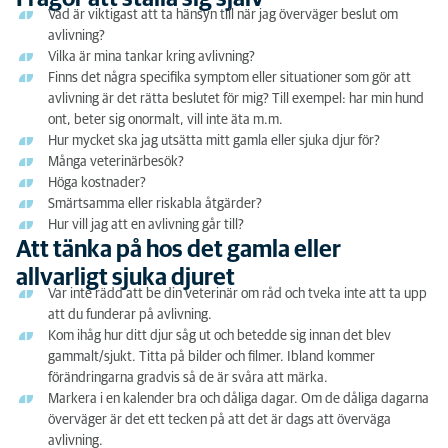
Vad är viktigast att ta hänsyn till när jag överväger beslut om
avlivning?
Vilka är mina tankar kring avlivning?
Finns det några specifika symptom eller situationer som gör att
avlivning är det rätta beslutet för mig? Till exempel: har min hund
ont, beter sig onormalt, vill inte äta m.m.
Hur mycket ska jag utsätta mitt gamla eller sjuka djur för?
Många veterinärbesök?
Höga kostnader?
Smärtsamma eller riskabla åtgärder?
Hur vill jag att en avlivning går till?
Att tänka på hos det gamla eller
allvarligt sjuka djuret
Var inte rädd att be din veterinär om råd och tveka inte att ta upp
att du funderar på avlivning.
Kom ihåg hur ditt djur såg ut och betedde sig innan det blev
gammalt/sjukt. Titta på bilder och filmer. Ibland kommer
förändringarna gradvis så de är svåra att märka.
Markera i en kalender bra och dåliga dagar. Om de dåliga dagarna
överväger är det ett tecken på att det är dags att överväga
avlivning.