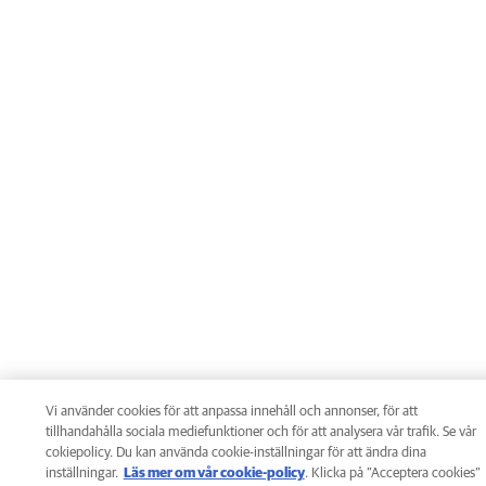
råd och användbara tips för att få ut det bästa tillsammans med din
fyrbenta vän.
Email
Vilket djur är du intresserad av att få information om?
Välj alternativ
Jag vill hålla mig uppdaterad om råd, produkter och tjänster från
Hund
Välj
AniCura
och
Mars Petcare och dess dotterbolag
som kan skapa ett
enklare och hälsosammare liv för mitt husdjur.
Vi använder cookies för att anpassa innehåll och annonser, för att
tillhandahålla sociala mediefunktioner och för att analysera vår trafik. Se vår
cokiepolicy. Du kan använda cookie-inställningar för att ändra dina
Katt
Välj
Jag är över 18 år och samtycker till att ta emot dessa
inställningar.
Läs mer om vår cookie-policy
(opens in a new tab)
. Klicka på ”Acceptera cookies”