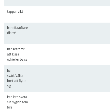
tappar vikt
har ofta/oftare
diarré
har svärt för
att kissa
och/eller bajsa
har
svårt/väljer
bort att flytta
sig
kan inte sköta
sin hygien som
förr