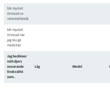
blir mycket
stressad av
veterinärbesök
blir mycket
stressad när
jag ska ge
mediciner
Jag bedömer
mitt djurs
nuvarande
Låg
Medel
livskvalité
som..