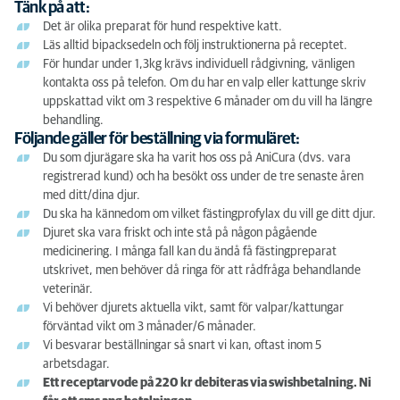
Tänk på att:
Det är olika preparat för hund respektive katt.
Läs alltid bipacksedeln och följ instruktionerna på receptet.
För hundar under 1,3kg krävs individuell rådgivning, vänligen
kontakta oss på telefon. Om du har en valp eller kattunge skriv
uppskattad vikt om 3 respektive 6 månader om du vill ha längre
behandling.
Följande gäller för beställning via formuläret:
Du som djurägare ska ha varit hos oss på AniCura (dvs. vara
registrerad kund) och ha besökt oss under de tre senaste åren
med ditt/dina djur.
Du ska ha kännedom om vilket fästingprofylax du vill ge ditt djur.
Djuret ska vara friskt och inte stå på någon pågående
medicinering. I många fall kan du ändå få fästingpreparat
utskrivet, men behöver då ringa för att rådfråga behandlande
veterinär.
Vi behöver djurets aktuella vikt, samt för valpar/kattungar
förväntad vikt om 3 månader/6 månader.
Vi besvarar beställningar så snart vi kan, oftast inom 5
arbetsdagar.
Ett receptarvode på 220 kr debiteras via swishbetalning. Ni