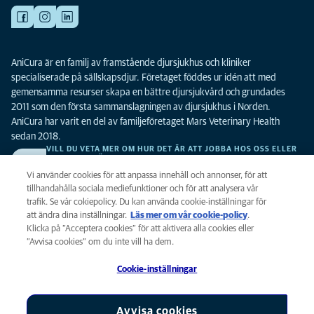
AniCura är en familj av framstående djursjukhus och kliniker
specialiserade på sällskapsdjur. Företaget föddes ur idén att med
gemensamma resurser skapa en bättre djursjukvård och grundades
2011 som den första sammanslagningen av djursjukhus i Norden.
AniCura har varit en del av familjeföretaget Mars Veterinary Health
sedan 2018.
VILL DU VETA MER OM HUR DET ÄR ATT JOBBA HOS OSS ELLER
SE LEDIGA TJÄNSTER?
Vi söker alltid efter fler duktiga kollegor. Klicka här för att komma till vår
Vi använder cookies för att anpassa innehåll och annonser, för att
karriärsida.
tillhandahålla sociala mediefunktioner och för att analysera vår
trafik. Se vår cokiepolicy. Du kan använda cookie-inställningar för
att ändra dina inställningar.
Läs mer om vår cookie-policy
(opens in a
.
Integritet
Klicka på ”Acceptera cookies” för att aktivera alla cookies eller
new tab)
Legalt
”Avvisa cookies” om du inte vill ha dem.
Cookiepolicy
Cookie-inställningar
Tillgänglighet
Global Human Rights
AniCura är ett dotterbolag till Mars, Inc © 2026
Avvisa cookies