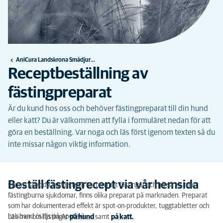
AniCura Landskrona Smådjursklinik
Receptbeställning av
fästingpreparat
Är du kund hos oss och behöver fästingpreparat till din hund
eller katt? Du är välkommen att fylla i formuläret nedan för att
göra en beställning. Var noga och läs först igenom texten så du
inte missar någon viktig information.
Beställ fästingrecept via vår hemsida
För att skydda hunden och katten mot fästingar och på så vis mot
fästingburna sjukdomar, finns olika preparat på marknaden. Preparat
som har dokumenterad effekt är spot-on-produkter, tuggtabletter och
halsband (säljs på Apotek).
Läs mer om fästingar
på hund
samt
på katt.