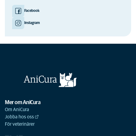
Facebook
Instagram
Mer om AniCura
Om AniCura
Jobba hos oss
För veterinärer