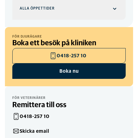
ALLA ÖPPETTIDER
Klinik
VARDAGAR
FÖR DJURÄGARE
Boka ett besök på kliniken
08:00
-
17:00
08:00
-
17:00
0418-257 10
Boka nu
Telefon
VARDAGAR
07:30
-
17:00
FÖR VETERINÄRER
Remittera till oss
0418-257 10
Skicka email