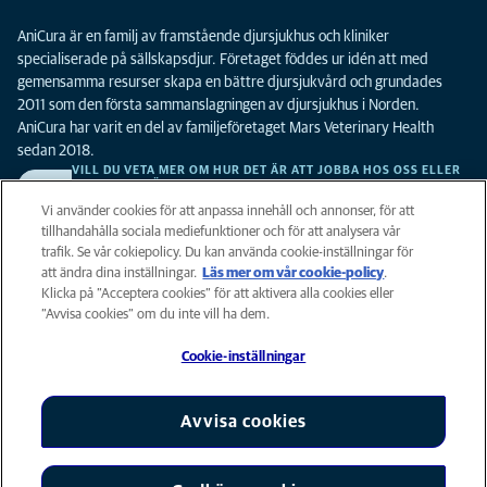
AniCura är en familj av framstående djursjukhus och kliniker
specialiserade på sällskapsdjur. Företaget föddes ur idén att med
gemensamma resurser skapa en bättre djursjukvård och grundades
2011 som den första sammanslagningen av djursjukhus i Norden.
AniCura har varit en del av familjeföretaget Mars Veterinary Health
sedan 2018.
VILL DU VETA MER OM HUR DET ÄR ATT JOBBA HOS OSS ELLER
SE LEDIGA TJÄNSTER?
Vi söker alltid efter fler duktiga kollegor. Klicka här för att komma till vår
Vi använder cookies för att anpassa innehåll och annonser, för att
karriärsida.
tillhandahålla sociala mediefunktioner och för att analysera vår
trafik. Se vår cokiepolicy. Du kan använda cookie-inställningar för
att ändra dina inställningar.
Läs mer om vår cookie-policy
(opens in a
.
Integritet
Klicka på ”Acceptera cookies” för att aktivera alla cookies eller
new tab)
Legalt
”Avvisa cookies” om du inte vill ha dem.
Cookiepolicy
Cookie-inställningar
Tillgänglighet
Global Human Rights
AniCura är ett dotterbolag till Mars, Inc © 2026
Avvisa cookies