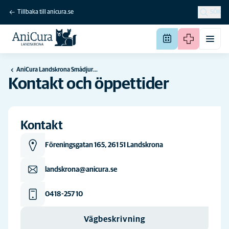
Tillbaka till anicura.se
SÖK
AniCura Landskrona Smådjursklinik
Kontakt och öppettider
Kontakt
Föreningsgatan 165, 261 51 Landskrona
landskrona@anicura.se
0418-257 10
Vägbeskrivning