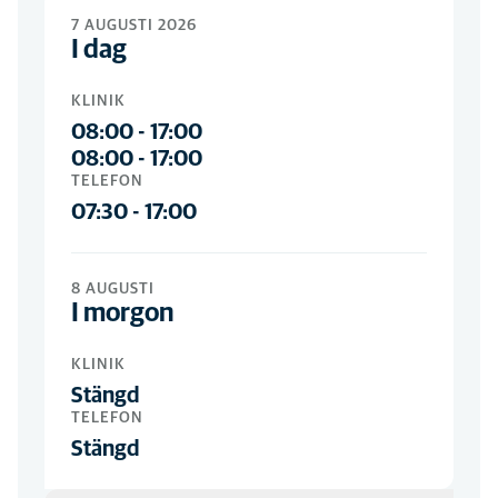
Följ oss gärna på Facebook och Instagram!
Följ oss på sociala medier
7 AUGUSTI 2026
I dag
KLINIK
08:00
-
17:00
08:00
-
17:00
TELEFON
07:30
-
17:00
8 AUGUSTI
I morgon
KLINIK
Stängd
TELEFON
Stängd