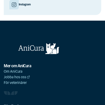
Instagram
Mer om AniCura
Om AniCura
Jobba hos oss
För veterinärer