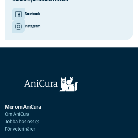
Facebook
Instagram
Mer om AniCura
Om AniCura
Jobba hos oss
För veterinärer