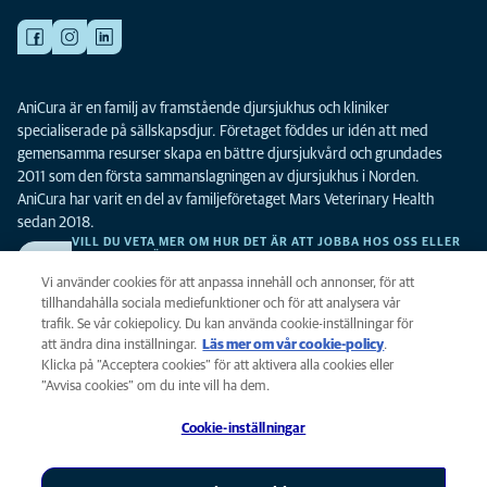
AniCura är en familj av framstående djursjukhus och kliniker
specialiserade på sällskapsdjur. Företaget föddes ur idén att med
gemensamma resurser skapa en bättre djursjukvård och grundades
2011 som den första sammanslagningen av djursjukhus i Norden.
AniCura har varit en del av familjeföretaget Mars Veterinary Health
sedan 2018.
VILL DU VETA MER OM HUR DET ÄR ATT JOBBA HOS OSS ELLER
SE LEDIGA TJÄNSTER?
Vi söker alltid efter fler duktiga kollegor. Klicka här för att komma till vår
Vi använder cookies för att anpassa innehåll och annonser, för att
karriärsida.
tillhandahålla sociala mediefunktioner och för att analysera vår
trafik. Se vår cokiepolicy. Du kan använda cookie-inställningar för
att ändra dina inställningar.
Läs mer om vår cookie-policy
(opens in a
.
Integritet
Klicka på ”Acceptera cookies” för att aktivera alla cookies eller
new tab)
Legalt
”Avvisa cookies” om du inte vill ha dem.
Cookiepolicy
Cookie-inställningar
Tillgänglighet
Global Human Rights