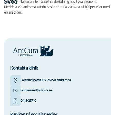
Svea
Ansöka om faktura eller räntefri avbetalning hos Svea ekonomi.
Meddela vid ankomst att du önskar betala via Svea så hjälper vi er med
en ansökan.
Kontakta klinik
Föreningsgatan 165, 261 51 Landskrona
landskrona@anicura.se
0418-257 10
Kliniken på sociala medier