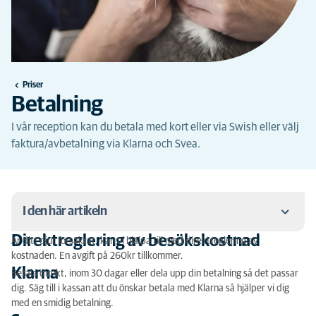
Priser
Betalning
I vår reception kan du betala med kort eller via Swish eller välj
faktura/avbetalning via Klarna och Svea.
I den här artikeln
Direktreglering av besökskostnad
Är ditt djur försäkrat, kan vi hjälpa till med direktreglering av
Direktreglering av besökskostnad
kostnaden. En avgift på 260kr tillkommer.
Klarna
Betala direkt, inom 30 dagar eller dela upp din betalning så det passar
Klarna
dig. Säg till i kassan att du önskar betala med Klarna så hjälper vi dig
med en smidig betalning.
Svea