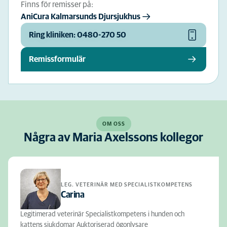
Finns för remisser på:
AniCura Kalmarsunds Djursjukhus
Ring kliniken: 0480-270 50
Remissformulär
OM OSS
Några av Maria Axelssons kollegor
LEG. VETERINÄR MED SPECIALISTKOMPETENS
Carina
Legitimerad veterinär Specialistkompetens i hunden och
kattens sjukdomar Auktoriserad ögonlysare