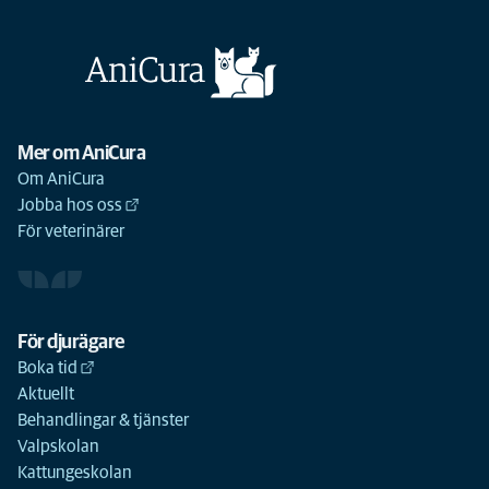
Mer om AniCura
Om AniCura
Jobba hos oss
För veterinärer
För djurägare
Boka tid
Aktuellt
Behandlingar & tjänster
Valpskolan
Kattungeskolan