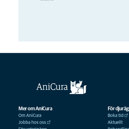
Mer om AniCura
För djurä
Om AniCura
Boka tid
Jobba hos oss
Aktuellt