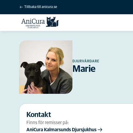
Tillbaka till anicura.se
DJURVÅRDARE
Marie
Kontakt
Finns för remisser på:
AniCura Kalmarsunds Djursjukhus