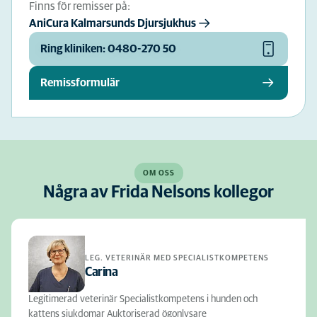
Finns för remisser på:
AniCura Kalmarsunds Djursjukhus
Ring kliniken: 0480-270 50
Remissformulär
OM OSS
Några av Frida Nelsons kollegor
LEG. VETERINÄR MED SPECIALISTKOMPETENS
Carina
Legitimerad veterinär Specialistkompetens i hunden och
kattens sjukdomar Auktoriserad ögonlysare