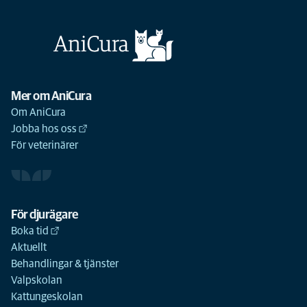
Mer om AniCura
Om AniCura
Jobba hos oss
För veterinärer
För djurägare
Boka tid
Aktuellt
Behandlingar & tjänster
Valpskolan
Kattungeskolan