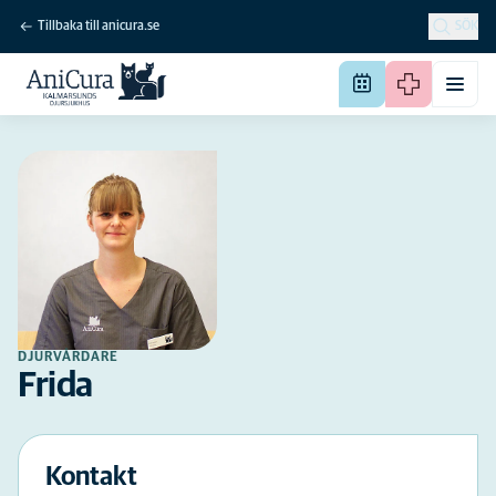
Tillbaka till anicura.se
SÖK
DJURVÅRDARE
Frida
Kontakt