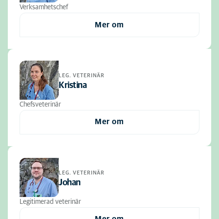
Verksamhetschef
Mer om
LEG. VETERINÄR
Kristina
Chefsveterinär
Mer om
LEG. VETERINÄR
Johan
Legitimerad veterinär