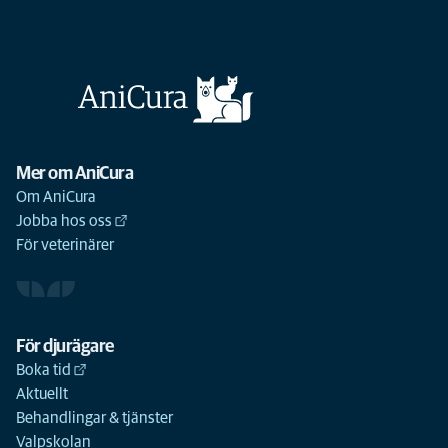
Mer om AniCura
Om AniCura
Jobba hos oss
För veterinärer
För djurägare
Boka tid
Aktuellt
Behandlingar & tjänster
Valpskolan