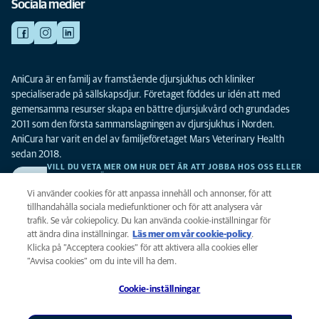
Sociala medier
AniCura är en familj av framstående djursjukhus och kliniker
specialiserade på sällskapsdjur. Företaget föddes ur idén att med
gemensamma resurser skapa en bättre djursjukvård och grundades
2011 som den första sammanslagningen av djursjukhus i Norden.
AniCura har varit en del av familjeföretaget Mars Veterinary Health
sedan 2018.
VILL DU VETA MER OM HUR DET ÄR ATT JOBBA HOS OSS ELLER
SE LEDIGA TJÄNSTER?
Vi söker alltid efter fler duktiga kollegor. Klicka här för att komma till vår
Vi använder cookies för att anpassa innehåll och annonser, för att
karriärsida.
tillhandahålla sociala mediefunktioner och för att analysera vår
trafik. Se vår cokiepolicy. Du kan använda cookie-inställningar för
att ändra dina inställningar.
Läs mer om vår cookie-policy
(opens in a
.
Integritet
Klicka på ”Acceptera cookies” för att aktivera alla cookies eller
new tab)
Legalt
”Avvisa cookies” om du inte vill ha dem.
Cookiepolicy
Cookie-inställningar
Tillgänglighet
Global Human Rights