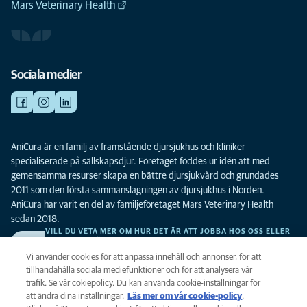
Mars Veterinary Health
Sociala medier
AniCura är en familj av framstående djursjukhus och kliniker
specialiserade på sällskapsdjur. Företaget föddes ur idén att med
gemensamma resurser skapa en bättre djursjukvård och grundades
2011 som den första sammanslagningen av djursjukhus i Norden.
AniCura har varit en del av familjeföretaget Mars Veterinary Health
sedan 2018.
VILL DU VETA MER OM HUR DET ÄR ATT JOBBA HOS OSS ELLER
SE LEDIGA TJÄNSTER?
Vi söker alltid efter fler duktiga kollegor. Klicka här för att komma till vår
Vi använder cookies för att anpassa innehåll och annonser, för att
karriärsida.
tillhandahålla sociala mediefunktioner och för att analysera vår
trafik. Se vår cokiepolicy. Du kan använda cookie-inställningar för
att ändra dina inställningar.
Läs mer om vår cookie-policy
(opens in a
.
Integritet