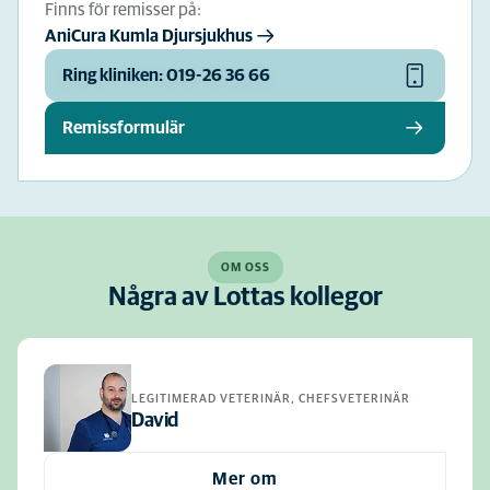
Finns för remisser på:
AniCura Kumla Djursjukhus
Ring kliniken: 019-26 36 66
Remissformulär
OM OSS
Några av Lottas kollegor
LEGITIMERAD VETERINÄR, CHEFSVETERINÄR
David
Mer om