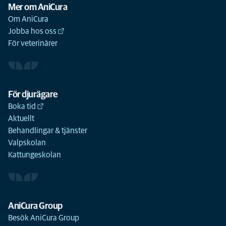
Mer om AniCura
Om AniCura
Jobba hos oss
För veterinärer
För djurägare
Boka tid
Aktuellt
Behandlingar & tjänster
Valpskolan
Kattungeskolan
AniCura Group
Besök AniCura Group