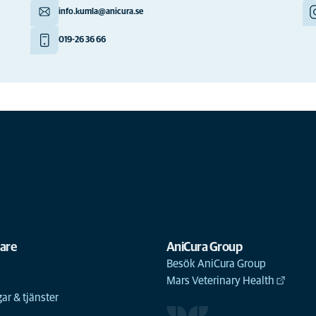
info.kumla@anicura.se
019-26 36 66
gare
AniCura Group
Besök AniCura Group
Mars Veterinary Health
ar & tjänster
n