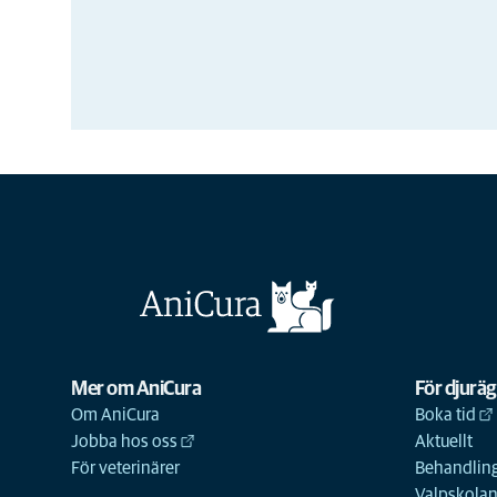
Mer om AniCura
För djurä
Om AniCura
Boka tid
Jobba hos oss
Aktuellt
För veterinärer
Behandling
Valpskola