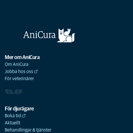
Mer om AniCura
Om AniCura
Jobba hos oss
För veterinärer
För djurägare
Boka tid
Aktuellt
Behandlingar & tjänster