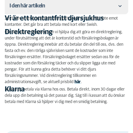
I den här artikeln
Vi är ett kontantfritt djursjukhus
2021 blev vi ett kontaktfritt djursjukhus och vi tar därför inte emot
Vi är ett kontantfritt djursjukhus
kontanter. Det går bra att betala med kort eller Swish.
Direktreglering
Om ditt djur är försäkrat kan vi hjälpa dig att göra en direktreglering,
Direktreglering
under förutsättning att det är kontorstid och försäkringsbolagen är
öppna. Direktreglering innebär att du betalar din del till oss, dvs. den
Klarna
fasta och ev. den rörliga självrisken samt de kostnader som inte
försäkringen ersätter. Försäkringsbolaget ersätter sedan oss för de
kostnader som din försäkring täcker och du slipper ligga ute med
pengar. För att kunna göra detta behöver vi ditt djurs
försäkringsnummer. Vid direktreglering tillkommer en
administrationsavgift, se aktuell prisbild
här
.
Klarna
Nu kan du betala via Klarna hos oss. Betala direkt, inom 30 dagar eller
dela upp din betalning så det passar dig. Säg till i kassan att du önskar
betala med Klarna så hjälper vi dig med en smidig betalning.