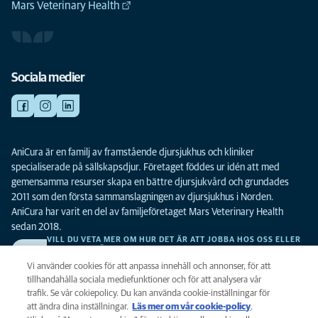
Mars Veterinary Health
Sociala medier
AniCura är en familj av framstående djursjukhus och kliniker
specialiserade på sällskapsdjur. Företaget föddes ur idén att med
gemensamma resurser skapa en bättre djursjukvård och grundades
2011 som den första sammanslagningen av djursjukhus i Norden.
AniCura har varit en del av familjeföretaget Mars Veterinary Health
sedan 2018.
VILL DU VETA MER OM HUR DET ÄR ATT JOBBA HOS OSS ELLER
SE LEDIGA TJÄNSTER?
Vi söker alltid efter fler duktiga kollegor. Klicka här för att komma till vår
Vi använder cookies för att anpassa innehåll och annonser, för att
karriärsida.
tillhandahålla sociala mediefunktioner och för att analysera vår
trafik. Se vår cokiepolicy. Du kan använda cookie-inställningar för
att ändra dina inställningar.
Läs mer om vår cookie-policy
(opens in a
.
Integritet