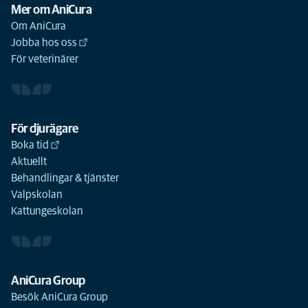
Mer om AniCura
Om AniCura
Jobba hos oss
För veterinärer
För djurägare
Boka tid
Aktuellt
Behandlingar & tjänster
Valpskolan
Kattungeskolan
AniCura Group
Besök AniCura Group