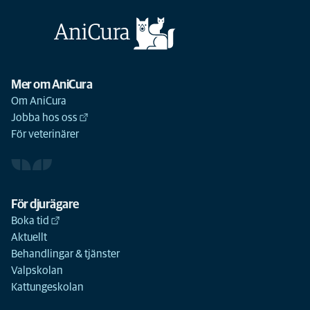
Mer om AniCura
Om AniCura
Jobba hos oss
För veterinärer
För djurägare
Boka tid
Aktuellt
Behandlingar & tjänster
Valpskolan
Kattungeskolan