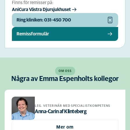
Finns för remisser på:
AniCura Västra Djursjukhuset
Ring kliniken: 031-450 700
Remissformulär
OM OSS
Några av Emma Espenholts kollegor
LEG. VETERINÄR MED SPECIALISTKOMPETENS
Anna-Carin af Klinteberg
Mer om