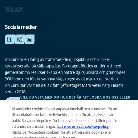
Sociala medier
AniCura är en familj av framstående djursjukhus och kliniker
specialiserade på sällskapsdjur. Företaget föddes ur idén att med
gemensamma resurser skapa en bättre djursjukvård och grundades
2011 som den första sammanslagningen av djursjukhus i Norden.
AniCura har varit en del av familjeföretaget Mars Veterinary Health
sedan 2018.
VILL DU VETA MER OM HUR DET ÄR ATT JOBBA HOS OSS ELLER
SE LEDIGA TJÄNSTER?
Vi söker alltid efter fler duktiga kollegor. Klicka här för att komma till vår
Vi använder cookies för att anpassa innehåll och annonser, för att
karriärsida.
tillhandahålla sociala mediefunktioner och för att analysera vår
trafik. Se vår cokiepolicy. Du kan använda cookie-inställningar för
att ändra dina inställningar.
Läs mer om vår cookie-policy
(opens in a
.
Integritet
Klicka på ”Acceptera cookies” för att aktivera alla cookies eller
new tab)