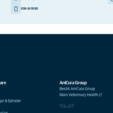
036-34 18 80
gare
AniCura Group
Besök AniCura Group
Mars Veterinary Health
ar & tjänster
n