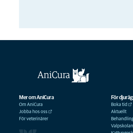
Mer om AniCura
För djurä
Om AniCura
Boka tid
Jobba hos oss
Aktuellt
För veterinärer
Behandling
Valpskola