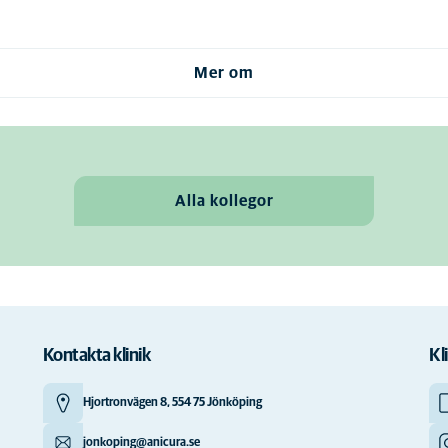
Mer om
Alla kollegor
Kontakta klinik
Kl
Hjortronvägen 8, 554 75 Jönköping
jonkoping@anicura.se