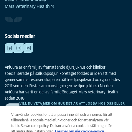
Mars Veterinary Health
Sociala medier
AniCura är en familj av framstående djursjukhus och kliniker
specialiserade på sällskapsdjur. Företaget föddes ur idén att med
gemensamma resurser skapa en bättre djursjukvård och grundades
2011 som den första sammanslagningen av djursjukhus i Norden.
AniCura har varit en del av familjeföretaget Mars Veterinary Health
sedan 2018.
VILL DU VETA MER OM HUR DET ÄR ATT JOBBA HOS OSS ELLER
SE LEDIGA TJÄNSTER?
Vi söker alltid efter fler duktiga kollegor. Klicka här för att komma till vår
Vi använder cookies för att anpassa innehåll och annonser, för att
karriärsida.
tillhandahålla sociala mediefunktioner och för att analysera vår
trafik. Se vår cokiepolicy. Du kan använda cookie-inställningar för
att ändra dina inställningar.
Läs mer om vår cookie-policy
(opens in a
.