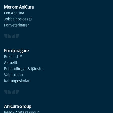
Mer om AniCura
Om AniCura
Jobba hos oss
För veterinärer
För djurägare
Boka tid
Aktuellt
Behandlingar & tjänster
Valpskolan
Kattungeskolan
AniCura Group
Besök AniCura Group