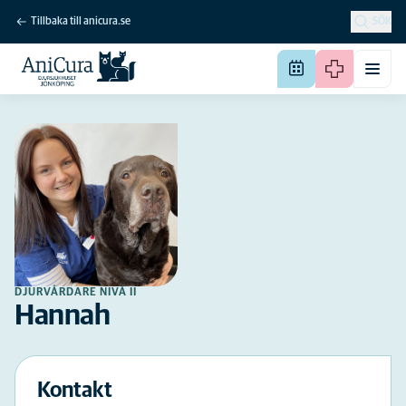
Tillbaka till anicura.se
SÖK
DJURVÅRDARE NIVÅ II
Hannah
Kontakt