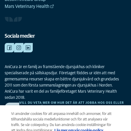
Mars Veterinary Health
Sociala medier
AniCura är en familj av framstående djursjukhus och kliniker
specialiserade på sällskapsdjur. Företaget föddes ur idén att med
gemensamma resurser skapa en bättre djursjukvård och grundades
2011 som den första sammanslagningen av djursjukhus i Norden.
AniCura har varit en del av familjeföretaget Mars Veterinary Health
sedan 2018.
VILL DU VETA MER OM HUR DET ÄR ATT JOBBA HOS OSS ELLER
SE LEDIGA TJÄNSTER?
Vi söker alltid efter fler duktiga kollegor. Klicka här för att komma till vår
Vi använder cookies för att anpassa innehåll och annonser, för att
karriärsida.
tillhandahålla sociala mediefunktioner och för att analysera vår
trafik. Se vår cokiepolicy. Du kan använda cookie-inställningar för
att ändra dina inställningar.
Läs mer om vår cookie-policy
(opens in a
.