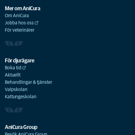
Mer om AniCura
Om AniCura
Jobba hos oss
För veterinärer
För djurägare
Boka tid
Aktuellt
Behandlingar & tjänster
Valpskolan
Kattungeskolan
AniCura Group
Besök AniCura Group