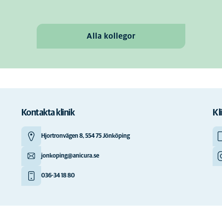
Alla kollegor
Kontakta klinik
Kl
Hjortronvägen 8, 554 75 Jönköping
jonkoping@anicura.se
036-34 18 80