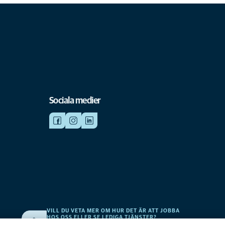
Sociala medier
VILL DU VETA MER OM HUR DET ÄR ATT JOBBA
HOS OSS ELLER SE LEDIGA TJÄNSTER?
v
Vi söker alltid efter fler duktiga kollegor. Klicka här för att