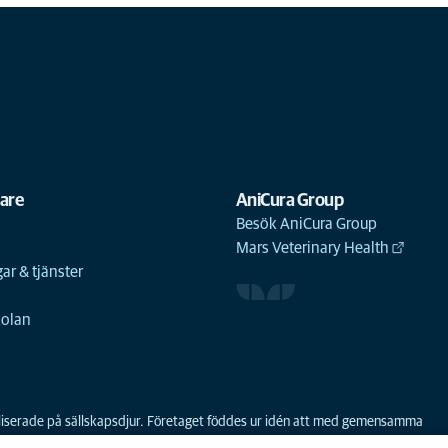
gare
AniCura Group
Besök AniCura Group
Mars Veterinary Health
ar & tjänster
n
kolan
ialiserade på sällskapsdjur. Företaget föddes ur idén att med gemensamma
 första sammanslagningen av djursjukhus i Norden. AniCura har varit en del a