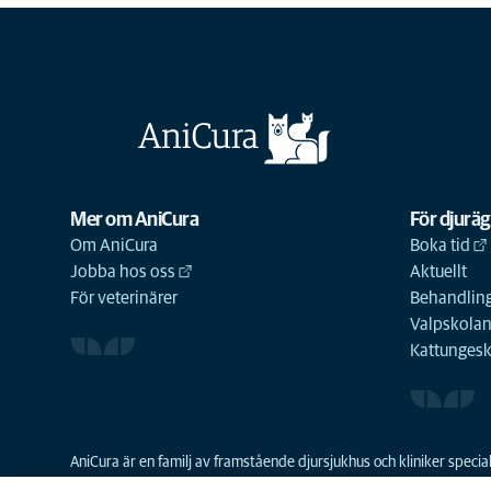
Mer om AniCura
För djurä
Om AniCura
Boka tid
Jobba hos oss
Aktuellt
För veterinärer
Behandling
Valpskola
Kattunges
AniCura är en familj av framstående djursjukhus och kliniker spec
resurser skapa en bättre djursjukvård och grundades 2011 som den