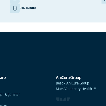
036-34 18 80
gare
AniCura Group
Besök AniCura Group
Mars Veterinary Health
ar & tjänster
n