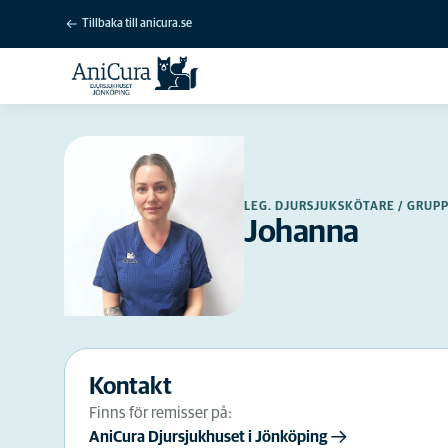
Tillbaka till anicura.se
LEG. DJURSJUKSKÖTARE / GRU
Johanna
Kontakt
Finns för remisser på:
AniCura Djursjukhuset i Jönköping