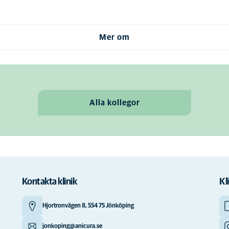
Mer om
Alla kollegor
Kontakta klinik
Kl
Hjortronvägen 8, 554 75 Jönköping
jonkoping@anicura.se