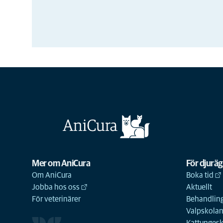
Mer om AniCura
För djurä
Om AniCura
Boka tid
Jobba hos oss
Aktuellt
För veterinärer
Behandling
Valpskola