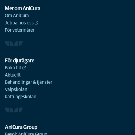
Mer om AniCura
Om AniCura
Jobba hos oss
För veterinärer
För djurägare
Boka tid
Aktuellt
Behandlingar & tjänster
Valpskolan
Kattungeskolan
AniCura Group
Besök AniCura Group