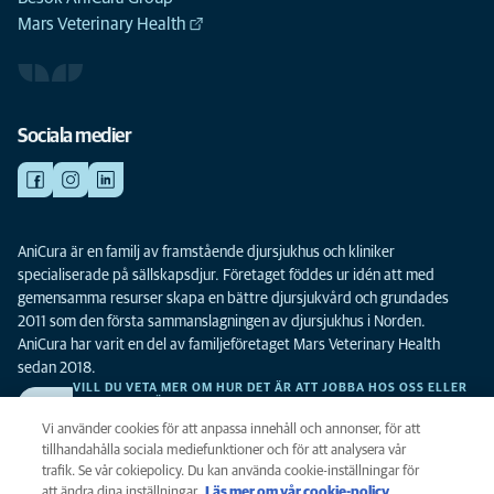
Mars Veterinary Health
Sociala medier
AniCura är en familj av framstående djursjukhus och kliniker
specialiserade på sällskapsdjur. Företaget föddes ur idén att med
gemensamma resurser skapa en bättre djursjukvård och grundades
2011 som den första sammanslagningen av djursjukhus i Norden.
AniCura har varit en del av familjeföretaget Mars Veterinary Health
sedan 2018.
VILL DU VETA MER OM HUR DET ÄR ATT JOBBA HOS OSS ELLER
SE LEDIGA TJÄNSTER?
Vi söker alltid efter fler duktiga kollegor. Klicka här för att komma till vår
Vi använder cookies för att anpassa innehåll och annonser, för att
karriärsida.
tillhandahålla sociala mediefunktioner och för att analysera vår
trafik. Se vår cokiepolicy. Du kan använda cookie-inställningar för
att ändra dina inställningar.
Läs mer om vår cookie-policy
(opens in a
.