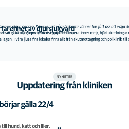
lömmer aldrig ägaren. Kärleken till våra fyrbenta vänner har fått oss att välja d
rfarenhet av djursjukvård
r vi till att djuren alltid är i goda händer.
och -åtgärder (ortopedi/artroskopi, TPLO-operationer mm), hjärtutredningar (
alla lägen. I våra ljusa fina lokaler finns allt från akutmottagning och poliklinik t
NYHETER
Uppdatering från kliniken
örjar gälla 22/4
ill hund, katt och iller.