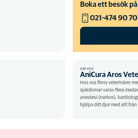
Boka ett besök på
021-474 90 70
OM OSS
AniCura Aros Vete
Hos oss finns veterinärer m
sjukdomar varav flera meda
anestesi (narkos), kardiologi
hjälpa ditt djur med allt från