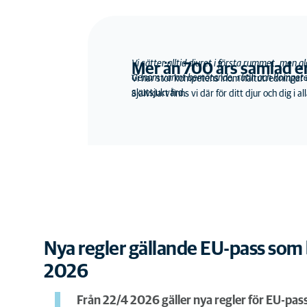
Vi sätter alltid djuret i första rummet, men g
Mer än 700 års samlad e
Genom varmt bemötande, rutin och kompetens se
Vi har stor kompetens inom hältutredningar 
akutsjukvård.
Självklart finns vi där för ditt djur och dig i 
Nya regler gällande EU-pass som b
2026
Från 22/4 2026 gäller nya regler för EU-pass t