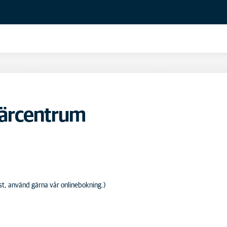
närcentrum
ost, använd gärna vår onlinebokning.)