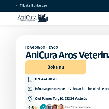
Tillbaka till anicura.se
I DAG
08:00
-
17:00
AniCura Aros Veteri
Boka nu
021-474 90 70
info.avc@anicura.se
(Vi bokar inte besök via e-p
Olof Palmes Torg 10, 723 34 Västerås
4,6
från 200+ recensioner