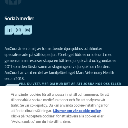
Sociala medier
AniCura är en familj av framstående djursjukhus och kliniker
specialiserade på sällskapsdjur. Företaget föddes ur idén att med
gemensamma resurser skapa en bättre djursjukvård och grundades
2011 som den första sammanslagningen av djursjukhus i Norden.
AniCura har varit en del av familjeföretaget Mars Veterinary Health
sedan 2018.
VILL DU VETA MER OM HUR DET ÄR ATT JOBBA HOS OSS ELLER
SE LEDIGA TJÄNSTER?
Vi söker alltid efter fler duktiga kollegor. Klicka här för att komma till vår
Vi använder cookies för att anpassa innehåll och annonser, för att
karriärsida.
tillhandahålla sociala mediefunktioner och för att analysera vår
trafik. Se vår cokiepolicy. Du kan använda cookie-inställningar för
att ändra dina inställningar.
Läs mer om vår cookie-policy
(opens in a
.
Integritet
Klicka på ”Acceptera cookies” för att aktivera alla cookies eller
new tab)
Legalt
”Avvisa cookies” om du inte vill ha dem.