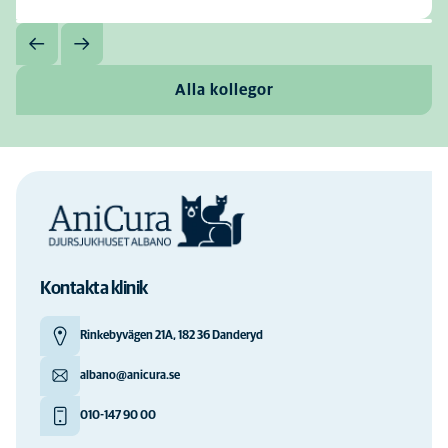
Alla kollegor
Kontakta klinik
Rinkebyvägen 21A, 182 36 Danderyd
albano@anicura.se
010-147 90 00