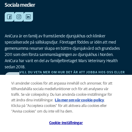
Sociala medier
AniCura är en familj av framstående djursjukhus och kliniker
specialiserade på sällskapsdjur. Företaget föddes ur idén att med
gemensamma resurser skapa en bättre djursjukvård och grundades
2011 som den första sammanslagningen av djursjukhus i Norden.
AniCura har varit en del av familjeföretaget Mars Veterinary Health
sedan 2018.
VILL DU VETA MER OM HUR DET ÄR ATT JOBBA HOS OSS ELLER
SE LEDIGA TJÄNSTER?
Vi söker alltid efter fler duktiga kollegor. Klicka här för att komma till vår
Vi använder cookies för att anpassa innehåll och annonser, för att
karriärsida.
tillhandahålla sociala mediefunktioner och för att analysera vår
trafik. Se vår cokiepolicy. Du kan använda cookie-inställningar för
att ändra dina inställningar.
Läs mer om vår cookie-policy
(opens in a
.
Integritet
Klicka på ”Acceptera cookies” för att aktivera alla cookies eller
new tab)
Legalt
”Avvisa cookies” om du inte vill ha dem.
Cookiepolicy
Cookie-inställningar
Tillgänglighet