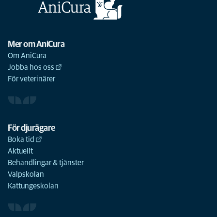
Mer om AniCura
Om AniCura
Jobba hos oss
För veterinärer
För djurägare
Boka tid
Aktuellt
Behandlingar & tjänster
Valpskolan
Kattungeskolan