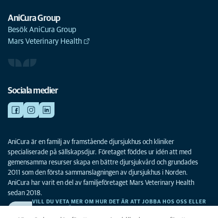
AniCura Group
Besök AniCura Group
Mars Veterinary Health
Sociala medier
AniCura är en familj av framstående djursjukhus och kliniker
specialiserade på sällskapsdjur. Företaget föddes ur idén att med
gemensamma resurser skapa en bättre djursjukvård och grundades
2011 som den första sammanslagningen av djursjukhus i Norden.
AniCura har varit en del av familjeföretaget Mars Veterinary Health
sedan 2018.
VILL DU VETA MER OM HUR DET ÄR ATT JOBBA HOS OSS ELLER
SE LEDIGA TJÄNSTER?
Vi söker alltid efter fler duktiga kollegor. Klicka här för att komma till vår