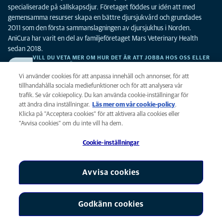
specialiserade på sällskapsdjur. Företaget föddes ur idén att med
gemensamma resurser skapa en bättre djursjukvård och grundades
2011 som den första sammanslagningen av djursjukhus i Norden.
AniCura har varit en del av familjeföretaget Mars Veterinary Health
sedan 2018.
VILL DU VETA MER OM HUR DET ÄR ATT JOBBA HOS OSS ELLER
SE LEDIGA TJÄNSTER?
Vi söker alltid efter fler duktiga kollegor. Klicka här för att komma till vår
Vi använder cookies för att anpassa innehåll och annonser, för att
karriärsida.
tillhandahålla sociala mediefunktioner och för att analysera vår
trafik. Se vår cokiepolicy. Du kan använda cookie-inställningar för
att ändra dina inställningar.
Läs mer om vår cookie-policy
(opens in a
.
Integritet
Klicka på ”Acceptera cookies” för att aktivera alla cookies eller
new tab)
Legalt
”Avvisa cookies” om du inte vill ha dem.
Cookiepolicy
Cookie-inställningar
Tillgänglighet
Global Human Rights
AniCura är ett dotterbolag till Mars, Inc © 2026
Avvisa cookies
Godkänn cookies
Cookie-inställningar