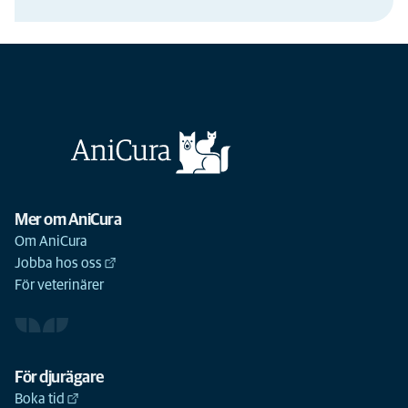
Mer om AniCura
Om AniCura
Jobba hos oss
För veterinärer
För djurägare
Boka tid