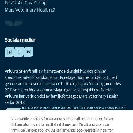
Besök AniCura Group
Mars Veterinary Health
Sociala medier
AniCura är en familj av framstående djursjukhus och kliniker
specialiserade på sällskapsdjur. Företaget föddes ur idén att med
gemensamma resurser skapa en bättre djursjukvård och grundades
2011 som den första sammanslagningen av djursjukhus i Norden.
AniCura har varit en del av familjeföretaget Mars Veterinary Health
sedan 2018.
VILL DU VETA MER OM HUR DET ÄR ATT JOBBA HOS OSS ELLER
SE LEDIGA TJÄNSTER?
Vi söker alltid efter fler duktiga kollegor. Klicka här för att komma till vår
Vi använder cookies för att anpassa innehåll och annonser, för att
karriärsida.
tillhandahålla sociala mediefunktioner och för att analysera vår
trafik. Se vår cokiepolicy. Du kan använda cookie-inställningar för