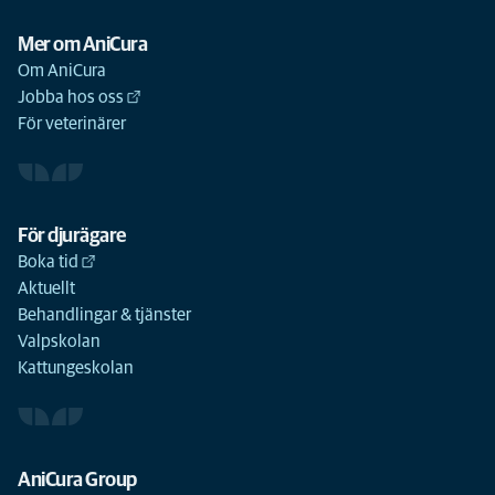
Mer om AniCura
Om AniCura
Jobba hos oss
För veterinärer
För djurägare
Boka tid
Aktuellt
Behandlingar & tjänster
Valpskolan
Kattungeskolan
AniCura Group