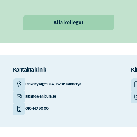
Alla kollegor
Kontakta klinik
Kl
Rinkebyvägen 21A, 182 36 Danderyd
albano@anicura.se
010-147 90 00