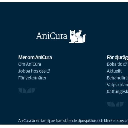
Mer om AniCura
För djurä
Om AniCura
Boka tid
Jobba hos oss
Aktuellt
För veterinärer
Behandling
Valpskola
Kattunges
AniCura är en familj av framstående djursjukhus och kliniker spec
resurser skapa en bättre djursjukvård och grundades 2011 som den