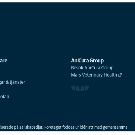
gare
AniCura Group
Besök AniCura Group
Mars Veterinary Health
ar & tjänster
n
kolan
ialiserade på sällskapsdjur. Företaget föddes ur idén att med gemensamma
 första sammanslagningen av djursjukhus i Norden. AniCura har varit en del a