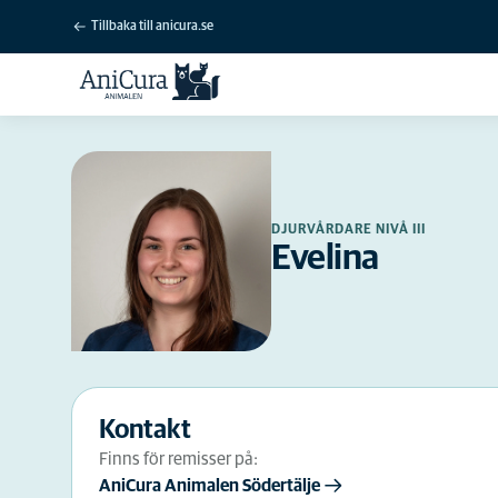
Tillbaka till anicura.se
DJURVÅRDARE NIVÅ III
Evelina
Kontakt
Finns för remisser på:
AniCura Animalen Södertälje