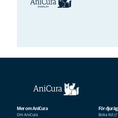
Mer om AniCura
För djurä
Om AniCura
Boka tid