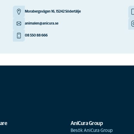
Morabergsvägen 16, 15242 Södertälje
animalen@anicura.se
08 550 88 666
gare
AniCura Group
Besök AniCura Group