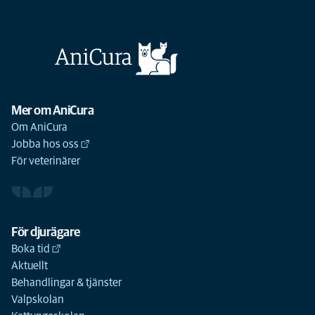
Mer om AniCura
Om AniCura
Jobba hos oss
För veterinärer
För djurägare
Boka tid
Aktuellt
Behandlingar & tjänster
Valpskolan