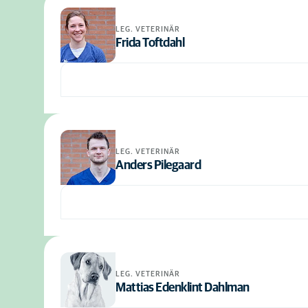
LEG. VETERINÄR
Frida Toftdahl
LEG. VETERINÄR
Anders Pilegaard
LEG. VETERINÄR
Mattias Edenklint Dahlman