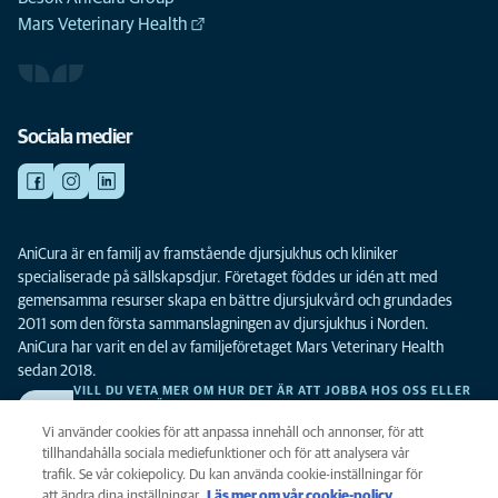
Mars Veterinary Health
Sociala medier
AniCura är en familj av framstående djursjukhus och kliniker
specialiserade på sällskapsdjur. Företaget föddes ur idén att med
gemensamma resurser skapa en bättre djursjukvård och grundades
2011 som den första sammanslagningen av djursjukhus i Norden.
AniCura har varit en del av familjeföretaget Mars Veterinary Health
sedan 2018.
VILL DU VETA MER OM HUR DET ÄR ATT JOBBA HOS OSS ELLER
SE LEDIGA TJÄNSTER?
Vi söker alltid efter fler duktiga kollegor. Klicka här för att komma till vår
Vi använder cookies för att anpassa innehåll och annonser, för att
karriärsida.
tillhandahålla sociala mediefunktioner och för att analysera vår
trafik. Se vår cokiepolicy. Du kan använda cookie-inställningar för
att ändra dina inställningar.
Läs mer om vår cookie-policy
(opens in a
.