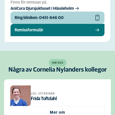
Finns för remisser på:
AniCura Djursjukhuset i Hässleholm
Ring kliniken: 0451-846 00
Remissformulär
OM OSS
Några av Cornelia Nylanders kollegor
LEG. VETERINÄR
Frida Toftdahl
Mer om