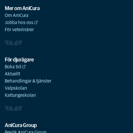
Mer om AniCura
Om AniCura
Jobba hos oss
För veterinärer
För djurägare
Boka tid
Aktuellt
Behandlingar & tjänster
Valpskolan
Kattungeskolan
AniCura Group
Besök AniCura Group