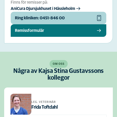
Finns för remisser på:
AniCura Djursjukhuset i Hässleholm
Ring kliniken: 0451-846 00
Remissformulär
OM OSS
Några av Kajsa Stina Gustavssons
kollegor
LEG. VETERINÄR
Frida Toftdahl