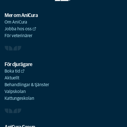
Mer om AniCura
Om AniCura
Jobba hos oss
För veterinärer
För djurägare
Boka tid
Aktuellt
Behandlingar & tjänster
Valpskolan
Kattungeskolan