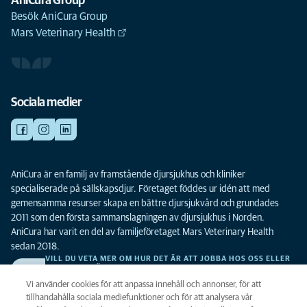
AniCura Group
Besök AniCura Group
Mars Veterinary Health
Sociala medier
AniCura är en familj av framstående djursjukhus och kliniker
specialiserade på sällskapsdjur. Företaget föddes ur idén att med
gemensamma resurser skapa en bättre djursjukvård och grundades
2011 som den första sammanslagningen av djursjukhus i Norden.
AniCura har varit en del av familjeföretaget Mars Veterinary Health
sedan 2018.
VILL DU VETA MER OM HUR DET ÄR ATT JOBBA HOS OSS ELLER
SE LEDIGA TJÄNSTER?
Vi söker alltid efter fler duktiga kollegor. Klicka här för att komma till vår
Vi använder cookies för att anpassa innehåll och annonser, för att
karriärsida.
tillhandahålla sociala mediefunktioner och för att analysera vår