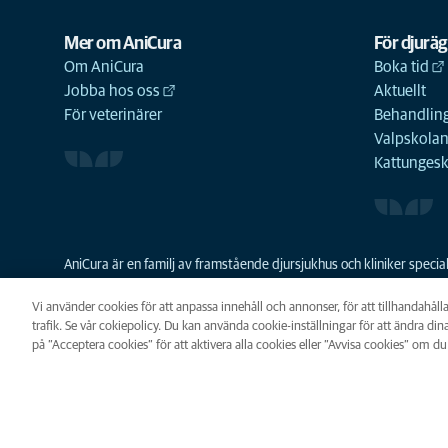
Mer om AniCura
För djurä
Om AniCura
Boka tid
Jobba hos oss
Aktuellt
För veterinärer
Behandling
Valpskola
Kattunges
AniCura är en familj av framstående djursjukhus och kliniker spec
resurser skapa en bättre djursjukvård och grundades 2011 som den
familjeföretaget Mars Veterinary Health sedan 2018.
Vi använder cookies för att anpassa innehåll och annonser, för att tillhandahåll
trafik. Se vår cokiepolicy. Du kan använda cookie-inställningar för att ändra dina
på ”Acceptera cookies” för att aktivera alla cookies eller ”Avvisa cookies” om du 
Integritet
Legalt
Cookie
Cookie-inställningar