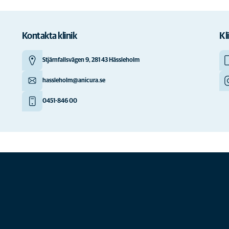
Kontakta klinik
Kl
Stjärnfallsvägen 9, 281 43 Hässleholm
hassleholm@anicura.se
0451-846 00