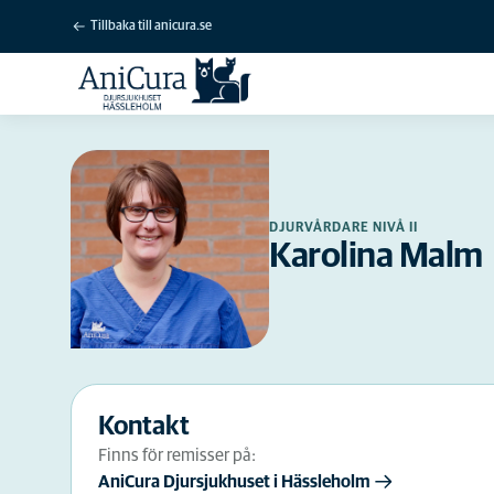
Tillbaka till anicura.se
DJURVÅRDARE NIVÅ II
Karolina Malm
Kontakt
Finns för remisser på:
AniCura Djursjukhuset i Hässleholm