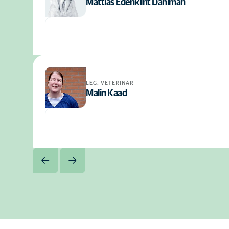
Mattias Edenklint Dahlman
LEG. VETERINÄR
Malin Kaad