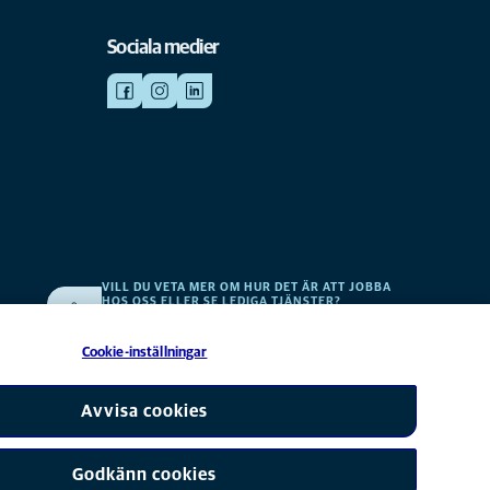
Sociala medier
VILL DU VETA MER OM HUR DET ÄR ATT JOBBA
HOS OSS ELLER SE LEDIGA TJÄNSTER?
v
Vi söker alltid efter fler duktiga kollegor. Klicka här för att
komma till vår karriärsida.
Cookie-inställningar
erbolag till Mars, Inc © 2026
Avvisa cookies
Godkänn cookies