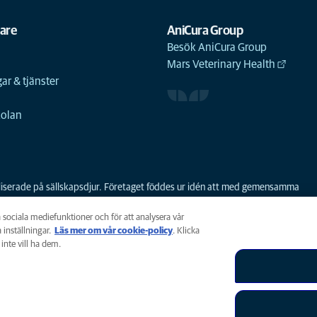
gare
AniCura Group
Besök AniCura Group
Mars Veterinary Health
ar & tjänster
n
kolan
ialiserade på sällskapsdjur. Företaget föddes ur idén att med gemensamma
 första sammanslagningen av djursjukhus i Norden. AniCura har varit en del a
a sociala mediefunktioner och för att analysera vår
 inställningar.
Läs mer om vår cookie-policy
(opens in a new tab)
. Klicka
inte vill ha dem.
policy
Tillgänglighet
Global Human Rights
AniCura är ett dott