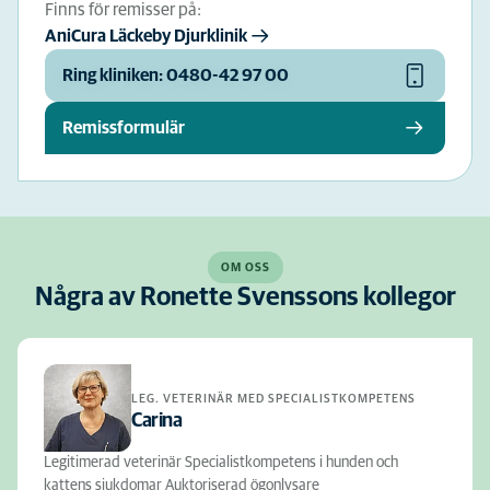
Finns för remisser på:
AniCura Läckeby Djurklinik
Ring kliniken: 0480-42 97 00
Remissformulär
OM OSS
Några av Ronette Svenssons kollegor
LEG. VETERINÄR MED SPECIALISTKOMPETENS
Carina
Legitimerad veterinär Specialistkompetens i hunden och
kattens sjukdomar Auktoriserad ögonlysare