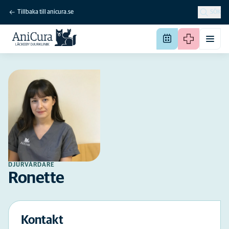
Tillbaka till anicura.se
SÖK
DJURVÅRDARE
Ronette
Kontakt