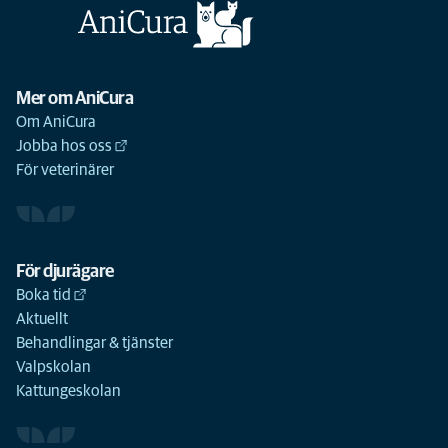
Mer om AniCura
Om AniCura
Jobba hos oss
För veterinärer
För djurägare
Boka tid
Aktuellt
Behandlingar & tjänster
Valpskolan
Kattungeskolan