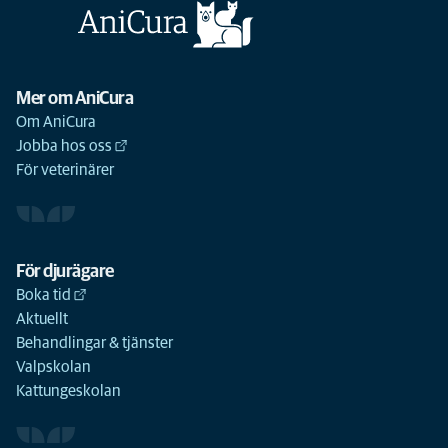
Mer om AniCura
Om AniCura
Jobba hos oss
För veterinärer
För djurägare
Boka tid
Aktuellt
Behandlingar & tjänster
Valpskolan
Kattungeskolan