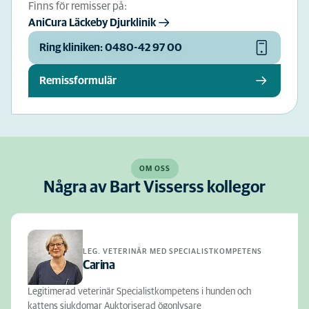
Finns för remisser på:
AniCura Läckeby Djurklinik
Ring kliniken: 0480-42 97 00
Remissformulär
OM OSS
Några av Bart Visserss kollegor
LEG. VETERINÄR MED SPECIALISTKOMPETENS
Carina
Legitimerad veterinär Specialistkompetens i hunden och
kattens sjukdomar Auktoriserad ögonlysare