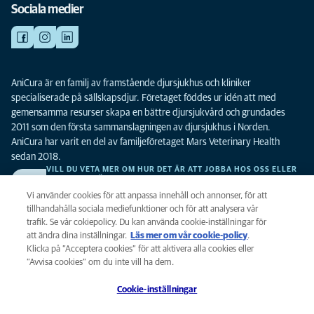
Sociala medier
AniCura är en familj av framstående djursjukhus och kliniker
specialiserade på sällskapsdjur. Företaget föddes ur idén att med
gemensamma resurser skapa en bättre djursjukvård och grundades
2011 som den första sammanslagningen av djursjukhus i Norden.
AniCura har varit en del av familjeföretaget Mars Veterinary Health
sedan 2018.
VILL DU VETA MER OM HUR DET ÄR ATT JOBBA HOS OSS ELLER
SE LEDIGA TJÄNSTER?
Vi söker alltid efter fler duktiga kollegor. Klicka här för att komma till vår
Vi använder cookies för att anpassa innehåll och annonser, för att
karriärsida.
tillhandahålla sociala mediefunktioner och för att analysera vår
trafik. Se vår cokiepolicy. Du kan använda cookie-inställningar för
att ändra dina inställningar.
Läs mer om vår cookie-policy
(opens in a
.
Integritet
Klicka på ”Acceptera cookies” för att aktivera alla cookies eller
new tab)
Legalt
”Avvisa cookies” om du inte vill ha dem.
Cookiepolicy
Cookie-inställningar
Tillgänglighet
Global Human Rights