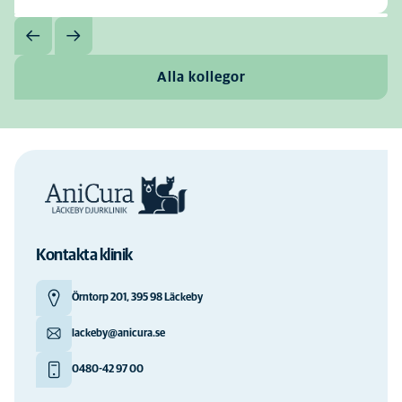
Alla kollegor
Kontakta klinik
Örntorp 201, 395 98 Läckeby
lackeby@anicura.se
0480-42 97 00