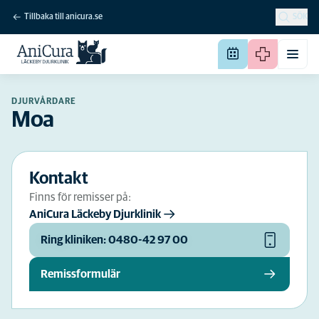
Tillbaka till anicura.se
SÖK
DJURVÅRDARE
Moa
Kontakt
Finns för remisser på:
AniCura Läckeby Djurklinik
Ring kliniken: 0480-42 97 00
Remissformulär