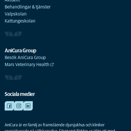
Aktuellt
Behandlingar & tjänster
Valpskolan
Kattungeskolan
AniCura Group
Besök AniCura Group
Mars Veterinary Health
Sociala medier
AniCura är en familj av framstående djursjukhus och kliniker