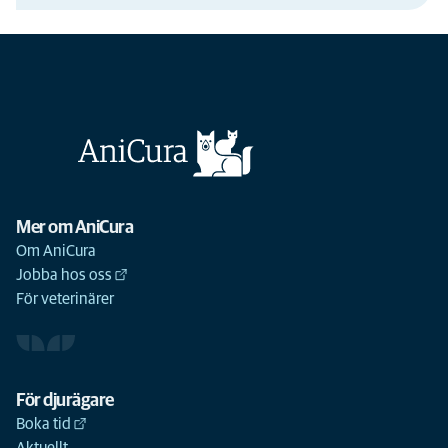
Mer om AniCura
Om AniCura
Jobba hos oss
För veterinärer
För djurägare
Boka tid