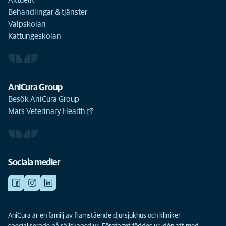
Aktuellt
Behandlingar & tjänster
Valpskolan
Kattungeskolan
AniCura Group
Besök AniCura Group
Mars Veterinary Health
Sociala medier
AniCura är en familj av framstående djursjukhus och kliniker