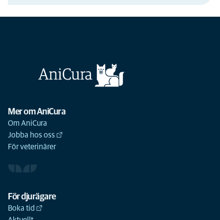
Mer om AniCura
Om AniCura
Jobba hos oss
För veterinärer
För djurägare
Boka tid